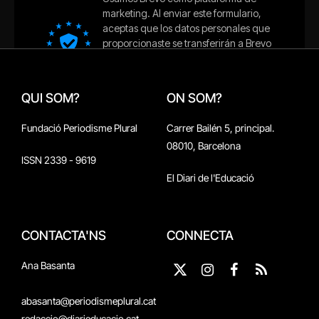
QUI SOM?
ON SOM?
Fundació Periodisme Plural
Carrer Bailén 5, principal.
08010, Barcelona
ISSN 2339 - 9619
El Diari de l'Educació
CONTACTA'NS
CONNECTA
Ana Basanta
X
Instagram
Facebook
RSS
(Twitter)
abasanta@periodismeplural.cat
redaccio@diarieducacio.cat