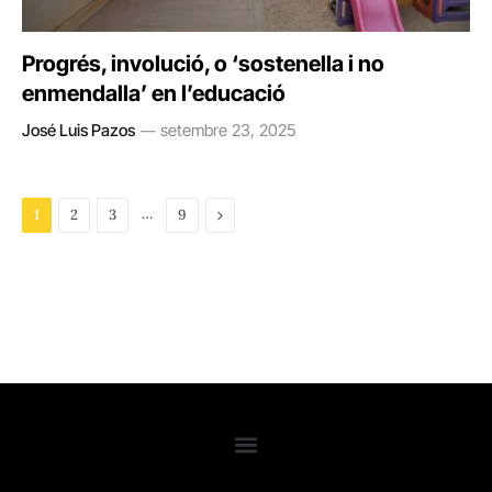
Progrés, involució, o ‘sostenella i no
enmendalla’ en l’educació
José Luis Pazos
setembre 23, 2025
…
Next
1
2
3
9