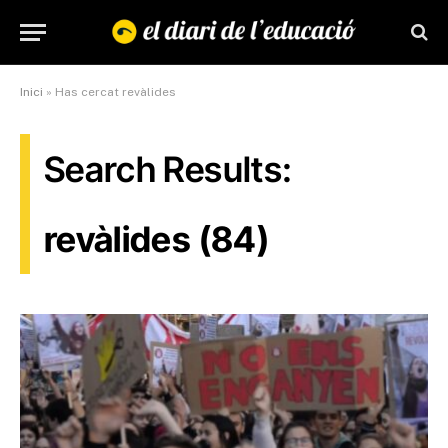
Inici
»
Has cercat revàlides
Search Results:
revàlides (84)