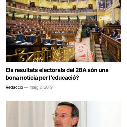
Els resultats electorals del 28A són una
bona notícia per l’educació?
Redacció
maig 2, 2019