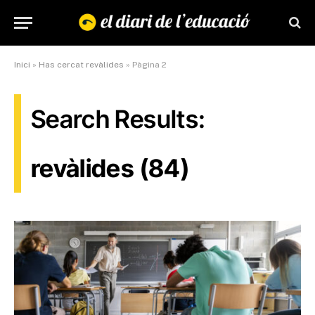
Inici
»
Has cercat revàlides
»
Pàgina 2
Search Results:
revàlides (84)