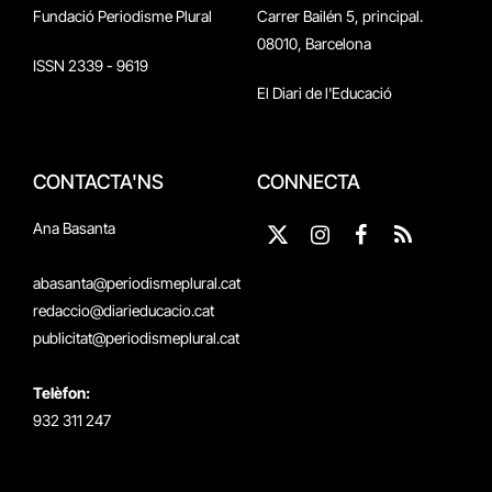
Fundació Periodisme Plural
Carrer Bailén 5, principal.
08010, Barcelona
ISSN 2339 - 9619
El Diari de l'Educació
CONTACTA'NS
CONNECTA
Ana Basanta
X
Instagram
Facebook
RSS
(Twitter)
abasanta@periodismeplural.cat
redaccio@diarieducacio.cat
publicitat@periodismeplural.cat
Telèfon:
932 311 247