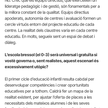
No. Crec que els equips directius, que exerceixen un
lideratge pedagògic i de gestió, són fonamentals per a
la millora constant de la qualitat. Equips directius
apoderats, autonomia de centres i avaluació formen un
cercle virtuós entorn del projecte educatiu de cada
centre. La realitat dels claustres varia en cada centre
educatiu. En molts, segueix sent un espai de debat i
diàleg.
L’escola bressol (el 0-3) serà universal i gratuïta si
vostè governa o, sent realistes, aquest escenari és
excessivament utòpic?
El primer cicle d’educació infantil resulta cabdal per
desenvolupar competències i crear oportunitats
educatives per a tothom. Caldrà fer un mapa de la
realitat existent, per ajustar l’oferta de places a les
necessitats dels mateixos alumnes i de les seves