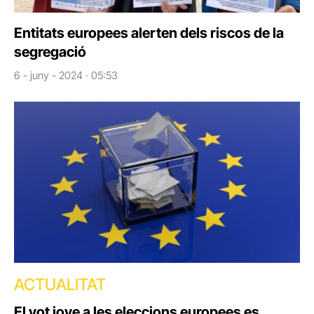
Entitats europees alerten dels riscos de la
segregació
6 - juny - 2024 · 05:53
ACTUALITAT
El vot jove a les eleccions europees es