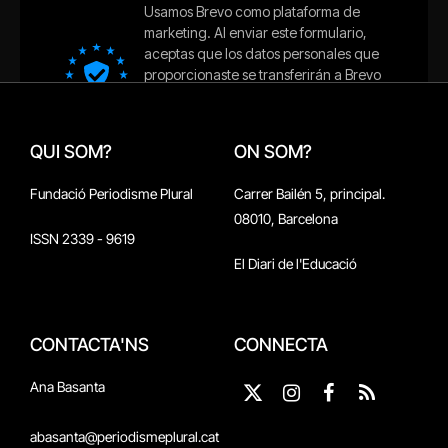
QUI SOM?
ON SOM?
Fundació Periodisme Plural
Carrer Bailén 5, principal.
08010, Barcelona
ISSN 2339 - 9619
El Diari de l'Educació
CONTACTA'NS
CONNECTA
Ana Basanta
X
Instagram
Facebook
RSS
(Twitter)
abasanta@periodismeplural.cat