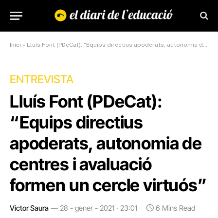
Inici
»
Lluís Font (PDeCat): “Equips directius apoderats, autonomia de centres i avaluació formen un cercle virtuós”
ENTREVISTA
Lluís Font (PDeCat):
“Equips directius
apoderats, autonomia de
centres i avaluació
formen un cercle virtuós”
Víctor Saura
28 - gener - 2021 · 23:01
6 Mins Read