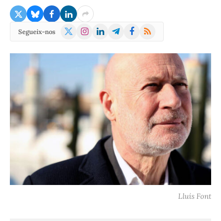
X
Instagram
LinkedIn
Telegram
Facebook
RSS
Segueix-nos
(Twitter)
Lluís Font