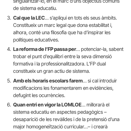
singularitzar-lo, en el marc d’uns objectius comuns
de sistema educatiu.
Cal que la LEC
… s’apliqui en tots els seus àmbits.
Constitueix un marc legal que dona estabilitat i,
alhora, conté una filosofia que ha d’inspirar les
polítiques educatives.
La reforma de l’FP passa per
… potenciar-la, sabent
trobar el punt d’equilibri entre la seva dimensió
formativa i la professionalitzadora. L’FP dual
constitueix un gran actiu de sistema.
Amb els horaris escolars farem
… si cal introduir
modificacions les fonamentarem en evidències,
defugint les ocurrències.
Quan entri en vigor la LOMLOE
… millorarà el
sistema educatiu en aspectes pedagògics –
desaparició de les revàlides i de la pretensió d’una
major homogeneïtzació curricular…– i crearà