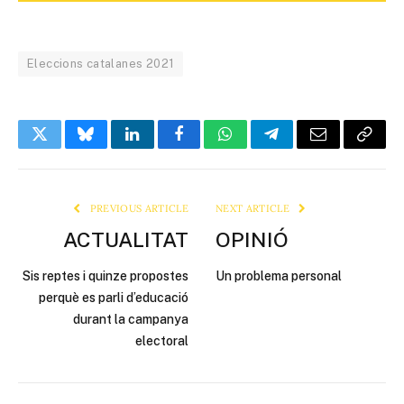
Eleccions catalanes 2021
Twitter
Bluesky
LinkedIn
Facebook
WhatsApp
Telegram
Email
Copy
Link
PREVIOUS ARTICLE
NEXT ARTICLE
ACTUALITAT
OPINIÓ
Sis reptes i quinze propostes
Un problema personal
perquè es parli d’educació
durant la campanya
electoral