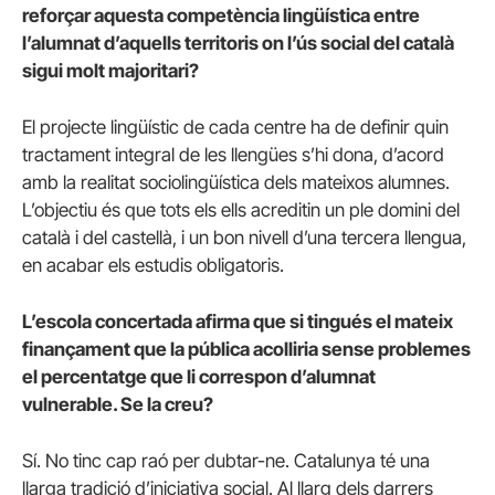
reforçar aquesta competència lingüística entre
l’alumnat d’aquells territoris on l’ús social del català
sigui molt majoritari?
El projecte lingüístic de cada centre ha de definir quin
tractament integral de les llengües s’hi dona, d’acord
amb la realitat sociolingüística dels mateixos alumnes.
L’objectiu és que tots els ells acreditin un ple domini del
català i del castellà, i un bon nivell d’una tercera llengua,
en acabar els estudis obligatoris.
L’escola concertada afirma que si tingués el mateix
finançament que la pública acolliria sense problemes
el percentatge que li correspon d’alumnat
vulnerable. Se la creu?
Sí. No tinc cap raó per dubtar-ne. Catalunya té una
llarga tradició d’iniciativa social. Al llarg dels darrers