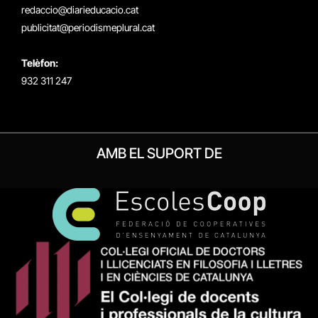
redaccio@diarieducacio.cat
publicitat@periodismeplural.cat
Telèfon:
932 311 247
AMB EL SUPORT DE