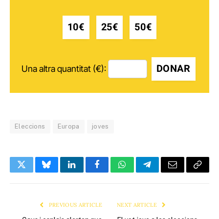
10€
25€
50€
DONAR
Una altra quantitat (€):
Eleccions
Europa
joves
Twitter
Bluesky
LinkedIn
Facebook
WhatsApp
Telegram
Email
Copy
Link
PREVIOUS ARTICLE
NEXT ARTICLE