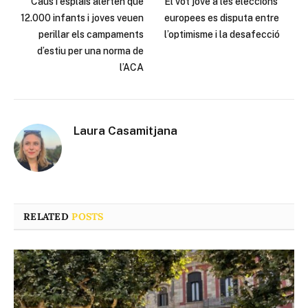
Caus i esplais alerten que
El vot jove a les eleccions
12.000 infants i joves veuen
europees es disputa entre
perillar els campaments
l’optimisme i la desafecció
d’estiu per una norma de
l’ACA
Laura Casamitjana
RELATED
POSTS