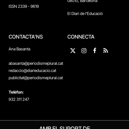
08010, Barcelona
ISSN 2339 - 9619
El Diari de l'Educació
CONTACTA'NS
CONNECTA
Ana Basanta
X
Instagram
Facebook
RSS
(Twitter)
abasanta@periodismeplural.cat
redaccio@diarieducacio.cat
publicitat@periodismeplural.cat
Telèfon:
932 311 247
AMB EL SUPORT DE