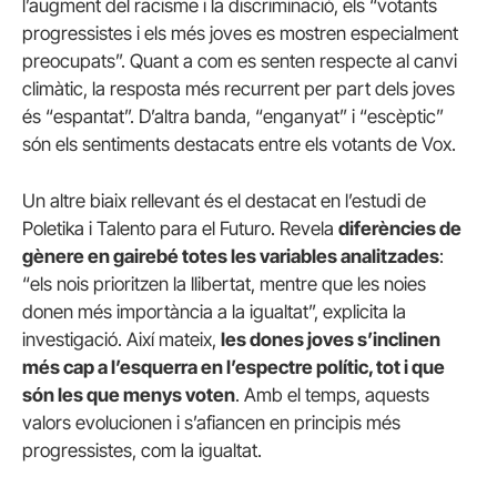
l’augment del racisme i la discriminació, els “votants
progressistes i els més joves es mostren especialment
preocupats”. Quant a com es senten respecte al canvi
climàtic, la resposta més recurrent per part dels joves
és “espantat”. D’altra banda, “enganyat” i “escèptic”
són els sentiments destacats entre els votants de Vox.
Un altre biaix rellevant és el destacat en l’estudi de
Poletika i Talento para el Futuro. Revela
diferències de
gènere en gairebé totes les variables analitzades
:
“els nois prioritzen la llibertat, mentre que les noies
donen més importància a la igualtat”, explicita la
investigació. Així mateix,
les dones joves s’inclinen
més cap a l’esquerra en l’espectre polític, tot i que
són les que menys voten
. Amb el temps, aquests
valors evolucionen i s’afiancen en principis més
progressistes, com la igualtat.