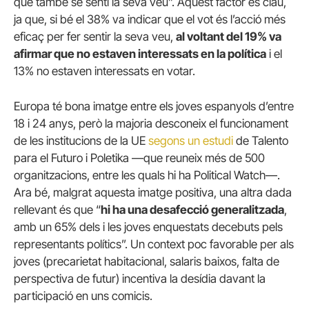
que també se senti la seva veu”. Aquest factor és clau,
ja que, si bé el 38% va indicar que el vot és l’acció més
eficaç per fer sentir la seva veu,
al voltant del 19% va
afirmar que no estaven interessats en la política
i el
13% no estaven interessats en votar.
Europa té bona imatge entre els joves espanyols d’entre
18 i 24 anys, però la majoria desconeix el funcionament
de les institucions de la UE
segons un estudi
de Talento
para el Futuro i Poletika —que reuneix més de 500
organitzacions, entre les quals hi ha Political Watch—.
Ara bé, malgrat aquesta imatge positiva, una altra dada
rellevant és que “
hi ha una desafecció generalitzada
,
amb un 65% dels i les joves enquestats decebuts pels
representants polítics”. Un context poc favorable per als
joves (precarietat habitacional, salaris baixos, falta de
perspectiva de futur) incentiva la desídia davant la
participació en uns comicis.