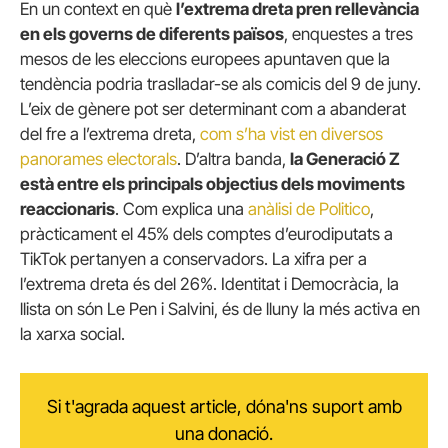
En un context en què
l’extrema dreta pren rellevància
en els governs de diferents països
, enquestes a tres
mesos de les eleccions europees apuntaven que la
tendència podria traslladar-se als comicis del 9 de juny.
L’eix de gènere pot ser determinant com a abanderat
del fre a l’extrema dreta,
com s’ha vist en diversos
panorames electorals
. D’altra banda,
la Generació Z
està entre els principals objectius dels moviments
reaccionaris
. Com explica una
anàlisi de Politico
,
pràcticament el 45% dels comptes d’eurodiputats a
TikTok pertanyen a conservadors. La xifra per a
l’extrema dreta és del 26%. Identitat i Democràcia, la
llista on són Le Pen i Salvini, és de lluny la més activa en
la xarxa social.
Si t'agrada aquest article, dóna'ns suport amb
una donació.