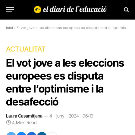
Inici
»
El vot jove a les eleccions europees es disputa entre l’optimisme i la desafecció
ACTUALITAT
El vot jove a les eleccions
europees es disputa
entre l’optimisme i la
desafecció
Laura Casamitjana
4 - juny - 2024 · 06:19
4 Mins Read