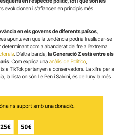
esquerra en l’espectre polític, tot i que són les
s evolucionen i s’afiancen en principis més
levància en els governs de diferents països
,
es apuntaven que la tendència podria traslladar-se
er determinant com a abanderat del fre a l’extrema
ctorals
. D’altra banda,
la Generació Z està entre els
aris
. Com explica una
anàlisi de Politico
,
s a TikTok pertanyen a conservadors. La xifra per a
, la llista on són Le Pen i Salvini, és de lluny la més
 dóna'ns suport amb una donació.
25€
50€