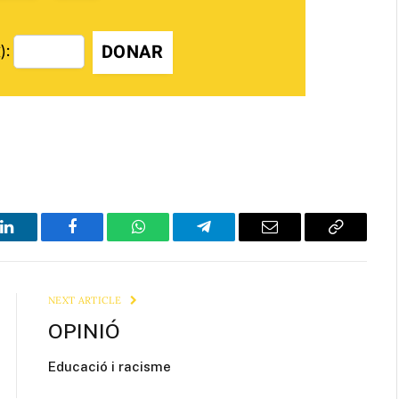
DONAR
):
LinkedIn
Facebook
WhatsApp
Telegram
Email
Copy
Link
NEXT ARTICLE
OPINIÓ
Educació i racisme