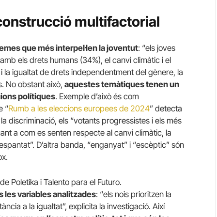
 construcció multifactorial
temes que més interpel·len la joventut
: “els joves
amb els drets humans (34%), el canvi climàtic i el
 i la igualtat de drets independentment del gènere, la
ts. No obstant això,
aquestes temàtiques tenen un
cions polítiques
. Exemple d’això és com
e “
Rumb a les eleccions europees de 2024
” detecta
a discriminació, els “votants progressistes i els més
nt a com es senten respecte al canvi climàtic, la
espantat”. D’altra banda, “enganyat” i “escèptic” són
ox.
 de Poletika i Talento para el Futuro.
 les variables analitzades
: “els nois prioritzen la
cia a la igualtat”, explicita la investigació. Així