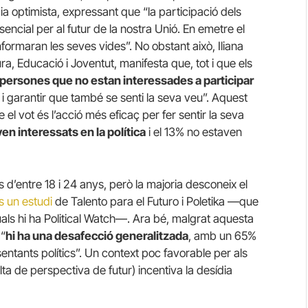
a optimista, expressant que “la participació dels
ncial per al futur de la nostra Unió. En emetre el
formaran les seves vides”. No obstant això, Iliana
a, Educació i Joventut, manifesta que, tot i que els
persones que no estan interessades a participar
 i garantir que també se senti la seva veu”. Aquest
e el vot és l’acció més eficaç per fer sentir la seva
en interessats en la política
i el 13% no estaven
 d’entre 18 i 24 anys, però la majoria desconeix el
 un estudi
de Talento para el Futuro i Poletika —que
als hi ha Political Watch—. Ara bé, malgrat aquesta
 “
hi ha una desafecció generalitzada
, amb un 65%
entants polítics”. Un context poc favorable per als
alta de perspectiva de futur) incentiva la desídia