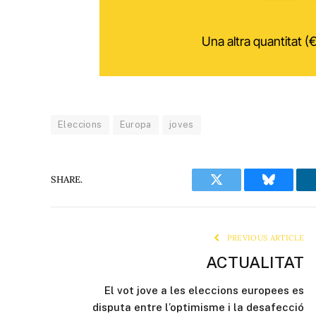
Una altra quantitat (€
Eleccions
Europa
joves
SHARE.
Twitter
Bluesky
PREVIOUS ARTICLE
ACTUALITAT
El vot jove a les eleccions europees es
disputa entre l’optimisme i la desafecció