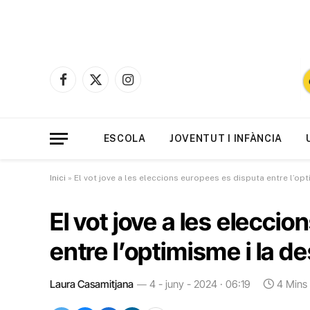
Facebook
X
Instagram
(Twitter)
ESCOLA
JOVENTUT I INFÀNCIA
Inici
»
El vot jove a les eleccions europees es disputa entre l’op
El vot jove a les elecci
entre l’optimisme i la d
Laura Casamitjana
4 - juny - 2024 · 06:19
4 Mins