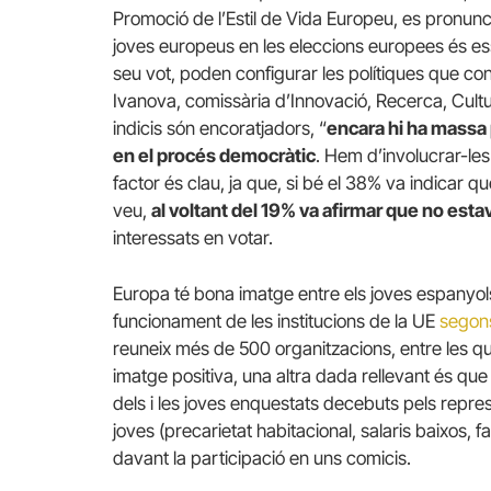
Promoció de l’Estil de Vida Europeu, es pronunci
joves europeus en les eleccions europees és esse
seu vot, poden configurar les polítiques que con
Ivanova, comissària d’Innovació, Recerca, Cultur
indicis són encoratjadors, “
encara hi ha massa 
en el procés democràtic
. Hem d’involucrar-les
factor és clau, ja que, si bé el 38% va indicar qu
veu,
al voltant del 19% va afirmar que no estav
interessats en votar.
Europa té bona imatge entre els joves espanyols
funcionament de les institucions de la UE
segons
reuneix més de 500 organitzacions, entre les qu
imatge positiva, una altra dada rellevant és que
dels i les joves enquestats decebuts pels repres
joves (precarietat habitacional, salaris baixos, f
davant la participació en uns comicis.