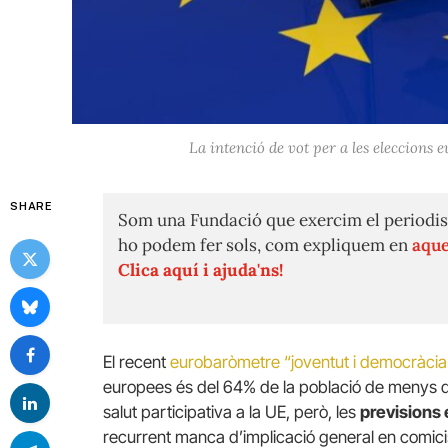
La intenció de vot per a les eleccions 
SHARE
Som una Fundació que exercim el periodis
ho podem fer sols, com expliquem en
aque
Clica aquí i ajuda'ns!
El recent
eurobaròmetre “joventut i democràcia
europees és del 64% de la població de menys d
salut participativa a la UE, però, les
previsions
recurrent manca d’implicació general en comic