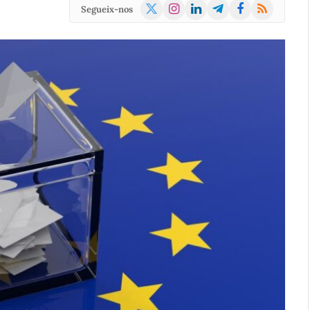
X
Instagram
LinkedIn
Telegram
Facebook
RSS
Segueix-nos
(Twitter)