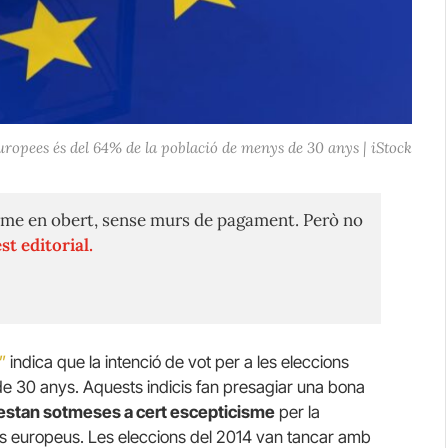
europees és del 64% de la població de menys de 30 anys | iStock
me en obert, sense murs de pagament. Però no
st editorial.
”
indica que la intenció de vot per a les eleccions
e 30 anys. Aquests indicis fan presagiar una bona
 estan sotmeses a cert escepticisme
per la
is europeus. Les eleccions del 2014 van tancar amb