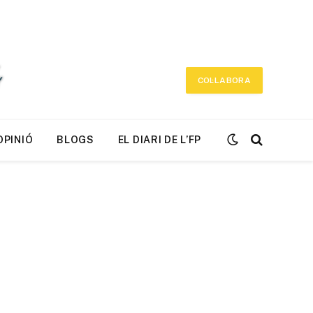
COL·LABORA
OPINIÓ
BLOGS
EL DIARI DE L’FP