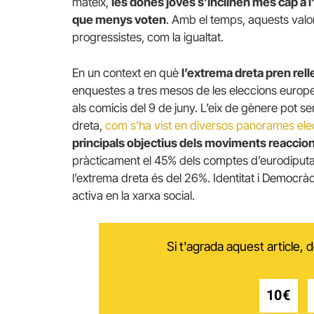
mateix,
les dones joves s’inclinen més cap a l’
que menys voten
. Amb el temps, aquests valor
progressistes, com la igualtat.
En un context en què
l’extrema dreta pren rel
enquestes a tres mesos de les eleccions europe
als comicis del 9 de juny. L’eix de gènere pot s
dreta,
com s’ha vist en diversos panorames ele
principals objectius dels moviments reaccion
pràcticament el 45% dels comptes d’eurodiputat
l’extrema dreta és del 26%. Identitat i Democràcia
activa en la xarxa social.
Si t'agrada aquest article,
10€