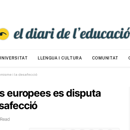
UNIVERSITAT
LLENGUA I CULTURA
COMUNITAT
timisme i la desafecció
ons europees es disputa
esafecció
 Read