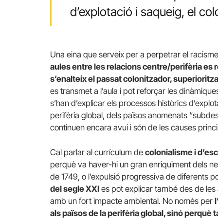
d’explotació i saqueig, el co
Una eina que serveix per a perpetrar el racisme
aules entre les relacions centre/perifèria es
s’enalteix el passat colonitzador, superioritza
es transmet a l’aula i pot reforçar les dinàmique
s’han d’explicar els processos històrics d’explota
perifèria global, dels països anomenats “subde
continuen encara avui i són de les causes princ
Cal parlar al currículum de
colonialisme i d’esc
perquè va haver-hi un gran enriquiment dels n
de 1749, o l’expulsió progressiva de diferents p
del segle XXI
es pot explicar també des de les
amb un fort impacte ambiental. No només per
als països de la perifèria global, sinó perquè