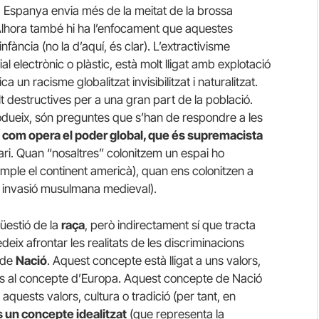
, Espanya envia més de la meitat de la brossa
 Alhora també hi ha l’enfocament que aquestes
infància (no la d’aquí, és clar). L’extractivisme
al electrònic o plàstic, està molt lligat amb explotació
a un racisme globalitzat invisibilitzat i naturalitzat.
lt destructives per a una gran part de la població.
rodueix, són preguntes que s’han de respondre a les
e com opera el poder global, que és supremacista
ri. Quan “nosaltres” colonitzem un espai ho
le el continent americà), quan ens colonitzen a
 invasió musulmana medieval).
üestió de la
raça
, però indirectament sí que tracta
eix afrontar les realitats de les discriminacions
 de
Nació
. Aquest concepte està lligat a uns valors,
ades al concepte d’Europa. Aquest concepte de Nació
quests valors, cultura o tradició (per tant, en
 un concepte idealitzat
(que representa la