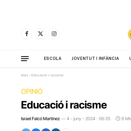
Facebook
X
Instagram
(Twitter)
ESCOLA
JOVENTUT I INFÀNCIA
Inici
»
Educació i racisme
OPINIÓ
Educació i racisme
Israel Falcó Martínez
4 - juny - 2024 · 06:35
9 Mi