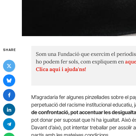
SHARE
Som una Fundació que exercim el periodis
ho podem fer sols, com expliquem en
aque
Clica aquí i ajuda'ns!
M’agradaria fer algunes pinzellades sobre el paper
perpetuació del racisme institucional educatiu, 
de confrontació, pot accentuar les desigualt
pot donar per suposat que hi ha igualtat. Això é
Davant d’això, pot intentar treballar per assolir 
partís amb les mateixes condicions.