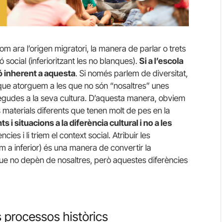
om ara l’origen migratori, la manera de parlar o trets
ó social (inferioritzant les no blanques).
Si a l’escola
ció inherent a aquesta
. Si només parlem de diversitat,
r, que atorguem a les que no són “nosaltres” unes
egudes a la seva cultura. D’aquesta manera, obviem
s materials diferents que tenen molt de pes en la
i situacions a la diferència cultural i no a les
ncies i li triem el context social. Atribuir les
om a inferior) és una manera de convertir la
que no depèn de nosaltres, però aquestes diferències
ls processos històrics