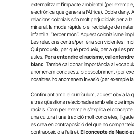
externalitzant l’impacte ambiental (per exemple
electrònica que genera a l’Àfrica). Doble dany.
relacions colonials són molt perjudicials per a la 
mineral, la moda ràpida o el reciclatge de materi
infantil al “tercer món”. Aquest colonialisme implic
Les relacions centre/perifèria són violentes i mo
Qui produeix, per què produeix, per a qui es p
aules.
Per a entendre el racisme, cal entendr
blanc
. També cal donar importància al vocabula
anomenem conquesta o descobriment (per exemp
nosaltres ho anomenem invasió (per exemple la
Continuant amb el currículum, aquest obvia la q
altres qüestions relacionades amb ella que imped
racials. Com per exemple s’explica el concepte
una cultura i una tradició molt concretes, llig
es crea en contraposició del que no comparteix a
contraposició a l’altre).
El concepte de Nació és