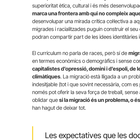
superioritat ètica, cultural i és més desenvolup
marca una frontera amb qui no compleix aque
desenvolupar una mirada crítica col·lectiva a 
migrades i racialitzades puguin construir el seu 
podran compartir part de les idees identitàries i
El currículum no parla de races, però sí de
migr
en termes econòmics o demogràfics i sense cont
capitalistes d’opressió, domini i d’espoli, de
climàtiques
. La migració està lligada a un pro
indesitjable (tot i que sovint necessària, com es p
només pot oferir la seva força de treball, sen
oblidar que
si la migració és un problema, o é
han hagut de deixar tot.
Les expectatives que les do