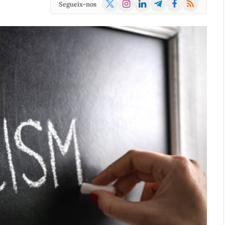
X
Instagram
LinkedIn
Telegram
Facebook
RSS
Segueix-nos
(Twitter)