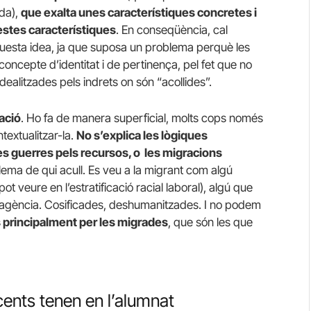
ada),
que exalta unes característiques concretes i
stes característiques
. En conseqüència, cal
aquesta idea, ja que suposa un problema perquè les
concepte d’identitat i de pertinença, pel fet que no
dealitzades pels indrets on són “acollides”.
ació
. Ho fa de manera superficial, molts cops només
extualitzar-la.
No s’explica les lògiques
 les guerres pels recursos, o les migracions
blema de qui acull. Es veu a la migrant com algú
ot veure en l’estratificació racial laboral), algú que
se agència. Cosificades, deshumanitzades. I no podem
s principalment per les migrades
, que són les que
cents tenen en l’alumnat