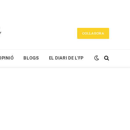
COL·LABORA
OPINIÓ
BLOGS
EL DIARI DE L’FP