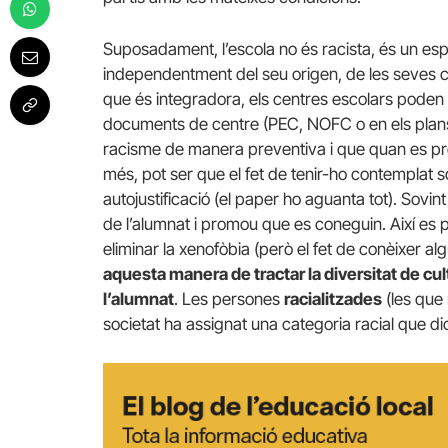
Suposadament, l’escola no és racista, és un espa
independentment del seu origen, de les seves cr
que és integradora, els centres escolars poden i
documents de centre (PEC, NOFC o en els plans 
racisme de manera preventiva i que quan es pr
més, pot ser que el fet de tenir-ho contemplat
autojustificació (el paper ho aguanta tot). Sovin
de l’alumnat i promou que es coneguin. Així es 
eliminar la xenofòbia (però el fet de conèixer al
aquesta manera de tractar la diversitat de cul
l’alumnat
. Les persones
racialitzades
(les que 
societat ha assignat una categoria racial que di