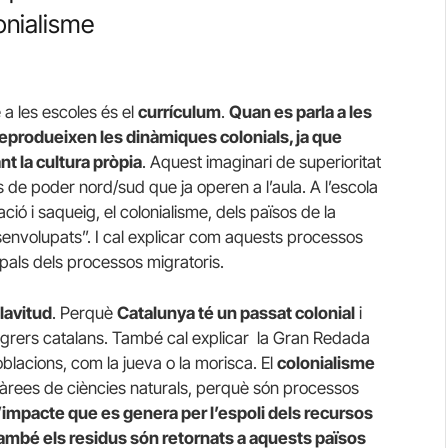
lonialisme
 a les escoles és el
currículum
.
Quan es parla a les
 reprodueixen les dinàmiques colonials, ja que
nt la cultura pròpia
. Aquest imaginari de superioritat
s de poder nord/sud que ja operen a l’aula. A l’escola
ció i saqueig, el colonialisme, dels països de la
senvolupats”. I cal explicar com aquests processos
ipals dels processos migratoris.
lavitud
. Perquè
Catalunya té un passat colonial
i
egrers catalans. També cal explicar la Gran Redada
oblacions, com la jueva o la morisca. El
colonialisme
 àrees de ciències naturals, perquè són processos
l’impacte que es genera per l’espoli dels recursos
 també els residus són retornats a aquests països