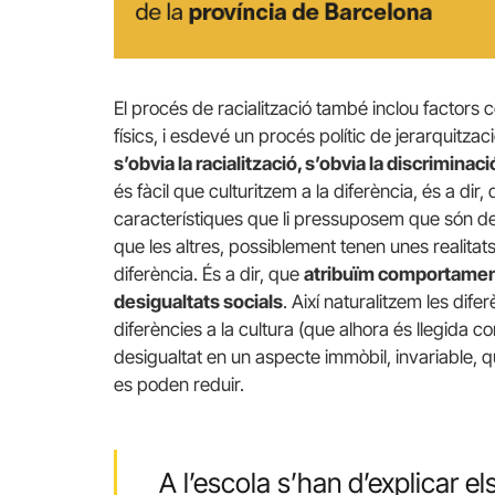
El procés de racialització també inclou factors c
físics, i esdevé un procés polític de jerarquitzaci
s’obvia la racialització, s’obvia la discrimina
és fàcil que culturitzem a la diferència, és a di
característiques que li pressuposem que són d
que les altres, possiblement tenen unes realitat
diferència. És a dir, que
atribuïm comportaments 
desigualtats socials
. Així naturalitzem les diferè
diferències a la cultura (que alhora és llegida c
desigualtat en un aspecte immòbil, invariable, 
es poden reduir.
A l’escola s’han d’explicar e