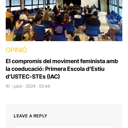
OPINIÓ
El compromís del moviment feminista amb
la coeducació: Primera Escola d’Estiu
d’USTEC-STEs (IAC)
10 - juliol - 2024 · 05:44
LEAVE A REPLY