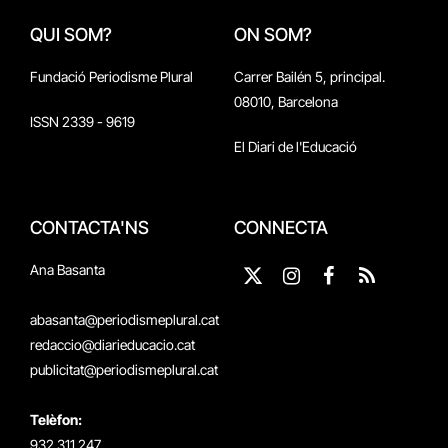
QUI SOM?
ON SOM?
Fundació Periodisme Plural
Carrer Bailén 5, principal.
08010, Barcelona
ISSN 2339 - 9619
El Diari de l'Educació
CONTACTA'NS
CONNECTA
Ana Basanta
X
Instagram
Facebook
RSS
(Twitter)
abasanta@periodismeplural.cat
redaccio@diarieducacio.cat
publicitat@periodismeplural.cat
Telèfon:
932 311 247