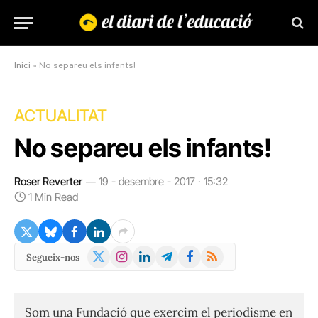
Inici
»
No separeu els infants!
ACTUALITAT
No separeu els infants!
Roser Reverter
19 - desembre - 2017 · 15:32
1 Min Read
X
Instagram
LinkedIn
Telegram
Facebook
RSS
Segueix-nos
(Twitter)
Som una Fundació que exercim el periodisme en