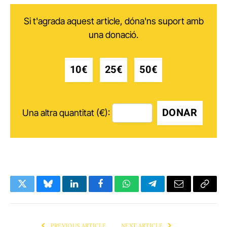
Si t'agrada aquest article, dóna'ns suport amb
una donació.
10€
25€
50€
DONAR
Una altra quantitat (€):
Twitter
Bluesky
LinkedIn
Facebook
WhatsApp
Telegram
Email
Copy
Link
PREVIOUS ARTICLE
NEXT ARTICLE