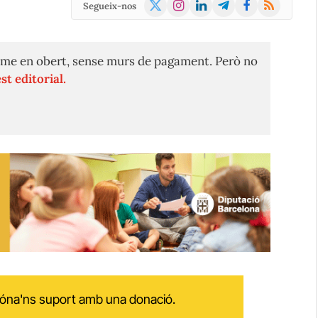
X
Instagram
LinkedIn
Telegram
Facebook
RSS
Segueix-nos
(Twitter)
me en obert, sense murs de pagament. Però no
st editorial.
 dóna'ns suport amb una donació.