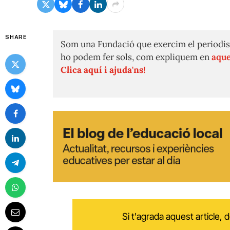
SHARE
Som una Fundació que exercim el periodis
ho podem fer sols, com expliquem en
aque
Clica aquí i ajuda'ns!
Si t'agrada aquest article,