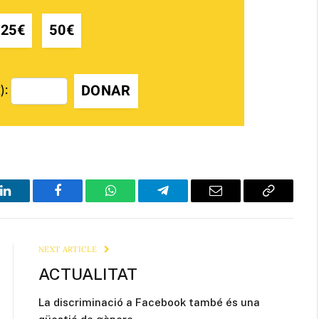
25€
50€
DONAR
):
LinkedIn
Facebook
WhatsApp
Telegram
Email
Copy
Link
NEXT ARTICLE
ACTUALITAT
La discriminació a Facebook també és una