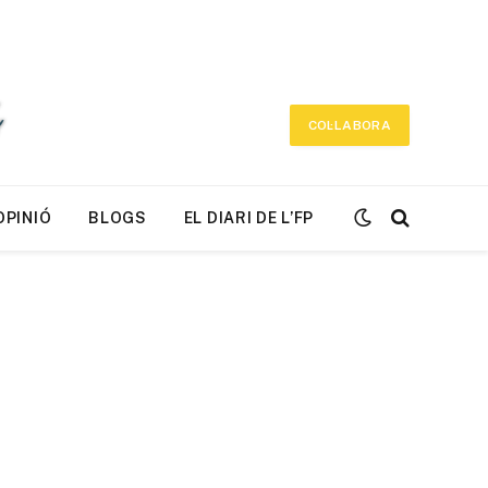
COL·LABORA
OPINIÓ
BLOGS
EL DIARI DE L’FP