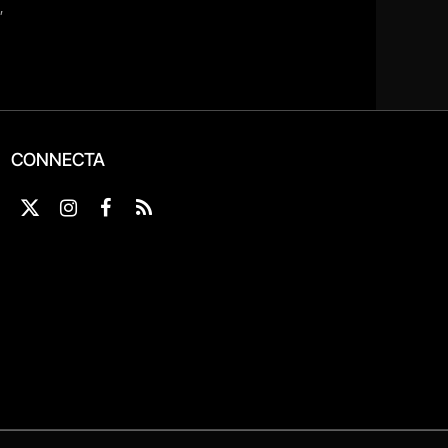
CONNECTA
X
Instagram
Facebook
RSS
(Twitter)