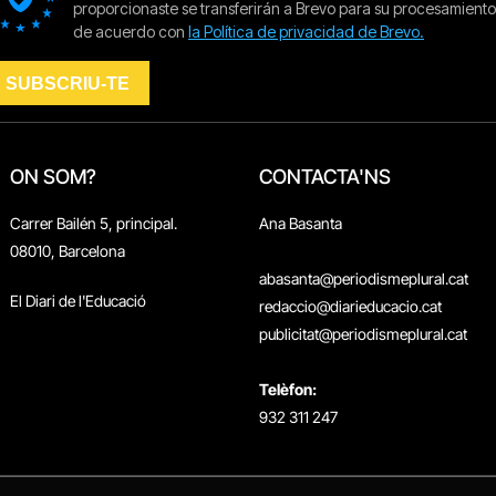
ON SOM?
CONTACTA'NS
Carrer Bailén 5, principal.
Ana Basanta
08010, Barcelona
abasanta@periodismeplural.cat
El Diari de l'Educació
redaccio@diarieducacio.cat
publicitat@periodismeplural.cat
Telèfon:
932 311 247