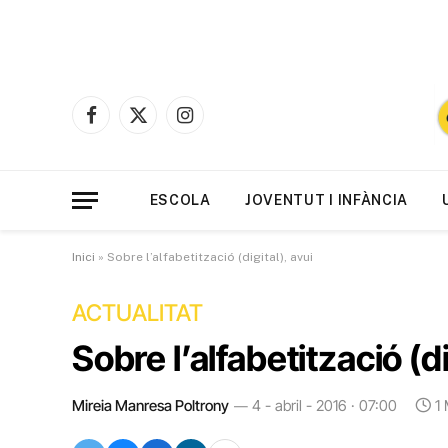
Facebook
X
Instagram
(Twitter)
ESCOLA
JOVENTUT I INFÀNCIA
Inici
»
Sobre l’alfabetització (digital), avui
ACTUALITAT
Sobre l’alfabetització (di
Mireia Manresa Poltrony
4 - abril - 2016 · 07:00
1