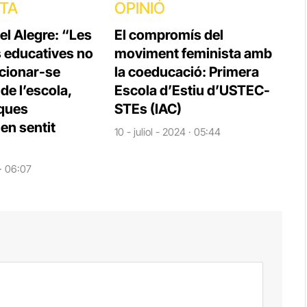
STA
OPINIÓ
el Alegre: “Les
El compromís del
s educatives no
moviment feminista amb
cionar-se
la coeducació: Primera
e l’escola,
Escola d’Estiu d’USTEC-
iques
STEs (IAC)
en sentit
10 - juliol - 2024 · 05:44
 · 06:07