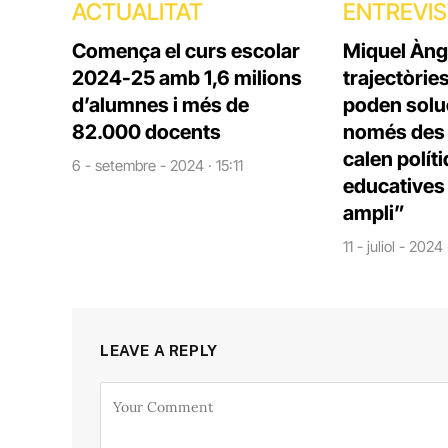
ACTUALITAT
ENTREVI
Comença el curs escolar
Miquel Àng
2024-25 amb 1,6 milions
trajectòrie
d’alumnes i més de
poden solu
82.000 docents
només des d
calen polít
6 - setembre - 2024 · 15:11
educatives 
ampli”
11 - juliol - 2024
LEAVE A REPLY