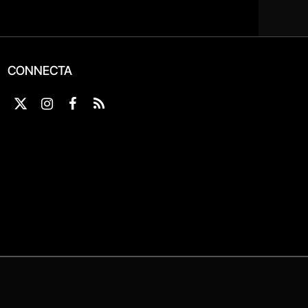
CONNECTA
X
Instagram
Facebook
RSS
(Twitter)