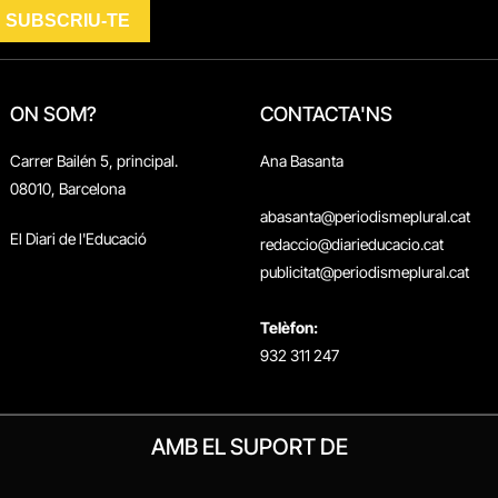
ON SOM?
CONTACTA'NS
Carrer Bailén 5, principal.
Ana Basanta
08010, Barcelona
abasanta@periodismeplural.cat
El Diari de l'Educació
redaccio@diarieducacio.cat
publicitat@periodismeplural.cat
Telèfon:
932 311 247
AMB EL SUPORT DE