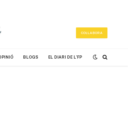
COL·LABORA
OPINIÓ
BLOGS
EL DIARI DE L’FP