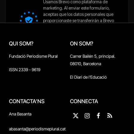
QUI SOM?
ON SOM?
Fundació Periodisme Plural
Carrer Bailén 5, principal.
08010, Barcelona
ISSN 2339 - 9619
El Diari de l'Educació
CONTACTA'NS
CONNECTA
Ana Basanta
X
Instagram
Facebook
RSS
(Twitter)
abasanta@periodismeplural.cat