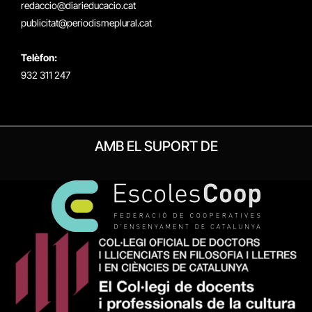
redaccio@diarieducacio.cat
publicitat@periodismeplural.cat
Telèfon:
932 311 247
AMB EL SUPORT DE