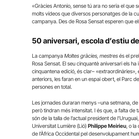
«Gràcies Antonio, sense tú ara no seria el que s
molts vídeos que diversos personatges de la cult
campanya. Des de Rosa Sensat esperen que els 
50 aniversari, escola d’estiu de
La campanya
Moltes gràcies, mestres
és el pre
Rosa Sensat. El seu cinquantè aniversari els ha 
cinquantena edició, és clar– «extraordinàries»,
anteriors, les faran en un espai obert, el Parc d
persones en total.
Les jornades duraran menys –una setmana, de l’1
però tindran més intensitat. I és que, a falta d
són de la talla de l’actual president de l’Uruguai
Universitat Lumière (Lió)
Philippe Meirieu
, o l
de l’Àfrica Occidental pel desenvolupament hum