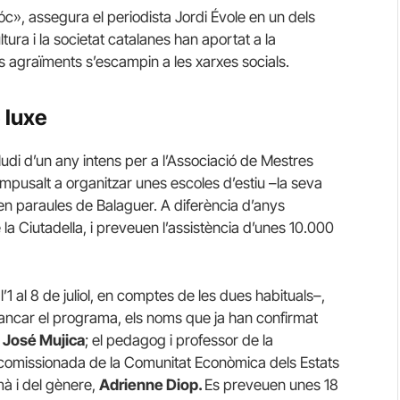
óc», assegura el periodista Jordi Évole en un dels
ura i la societat catalanes han aportat a la
agraïments s’escampin a les xarxes socials.
 luxe
ludi d’un any intens per a l’Associació de Mestres
impusalt a organitzar unes escoles d’estiu –la seva
 en paraules de Balaguer. A diferència d’anys
e la Ciutadella, i preveuen l’assistència d’unes 10.000
 al 8 de juliol, en comptes de les dues habituals–,
e tancar el programa, els noms que ja han confirmat
,
José Mujica
; el pedagog i professor de la
a comissionada de la Comunitat Econòmica dels Estats
à i del gènere,
Adrienne Diop.
Es preveuen unes 18