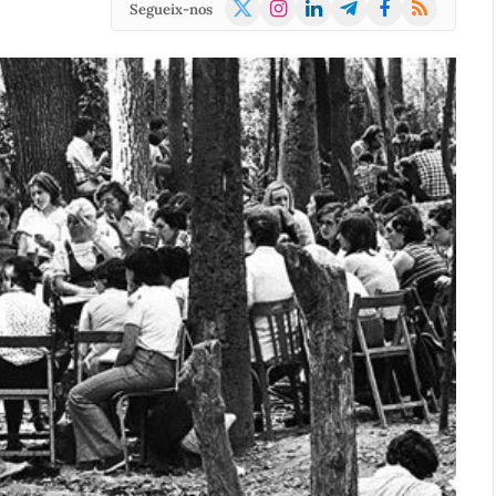
X
Instagram
LinkedIn
Telegram
Facebook
RSS
Segueix-nos
(Twitter)