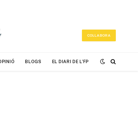
COL·LABORA
OPINIÓ
BLOGS
EL DIARI DE L’FP