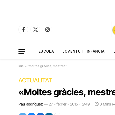
Facebook
X
Instagram
(Twitter)
ESCOLA
JOVENTUT I INFÀNCIA
Inici
»
“Moltes gràcies, mestres!”
ACTUALITAT
«Moltes gràcies, mestr
Pau Rodríguez
27 - febrer - 2015 · 12:49
3 Mins R