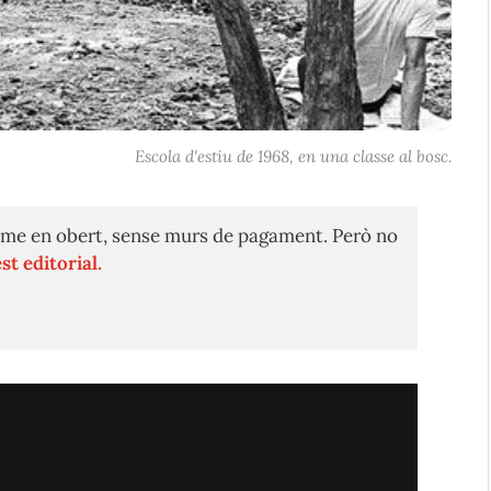
Escola d'estiu de 1968, en una classe al bosc.
me en obert, sense murs de pagament. Però no
st editorial.