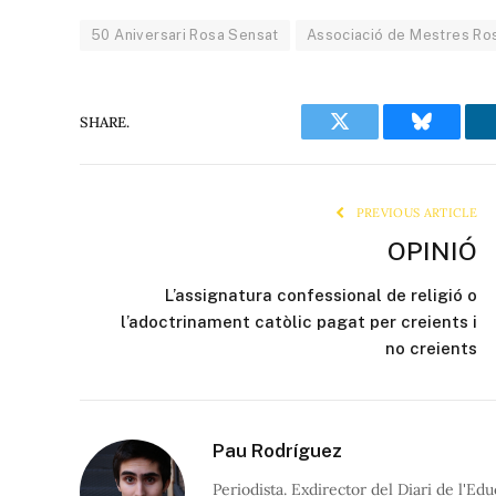
50 Aniversari Rosa Sensat
Associació de Mestres Ro
SHARE.
Twitter
Bluesky
PREVIOUS ARTICLE
OPINIÓ
L’assignatura confessional de religió o
l’adoctrinament catòlic pagat per creients i
no creients
Pau Rodríguez
Periodista. Exdirector del Diari de l'Edu