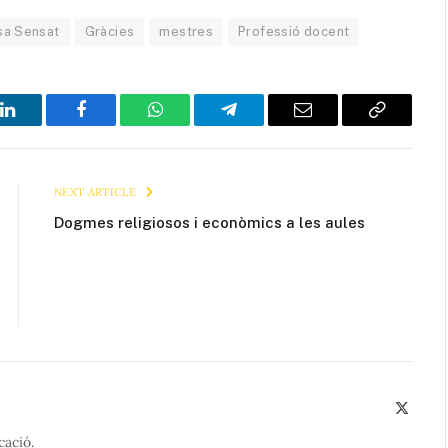
sa Sensat
Gràcies
mestres
Professió docent
LinkedIn
Facebook
WhatsApp
Telegram
Email
Copy
Link
NEXT ARTICLE
Dogmes religiosos i econòmics a les aules
X
(Twitte
cació.