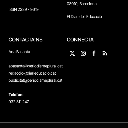
08010, Barcelona
ISSN 2339 - 9619
El Diari de l'Educació
CONTACTA'NS
CONNECTA
Ana Basanta
X
Instagram
Facebook
RSS
(Twitter)
abasanta@periodismeplural.cat
redaccio@diarieducacio.cat
publicitat@periodismeplural.cat
Telèfon:
932 311 247