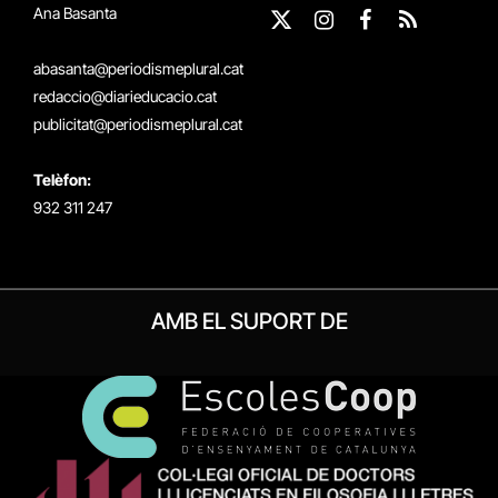
Ana Basanta
X
Instagram
Facebook
RSS
(Twitter)
abasanta@periodismeplural.cat
redaccio@diarieducacio.cat
publicitat@periodismeplural.cat
Telèfon:
932 311 247
AMB EL SUPORT DE