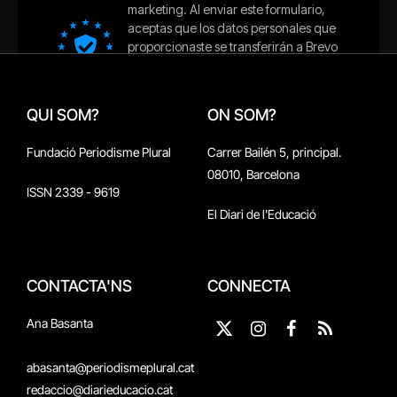
QUI SOM?
ON SOM?
Fundació Periodisme Plural
Carrer Bailén 5, principal.
08010, Barcelona
ISSN 2339 - 9619
El Diari de l'Educació
CONTACTA'NS
CONNECTA
Ana Basanta
X
Instagram
Facebook
RSS
(Twitter)
abasanta@periodismeplural.cat
redaccio@diarieducacio.cat