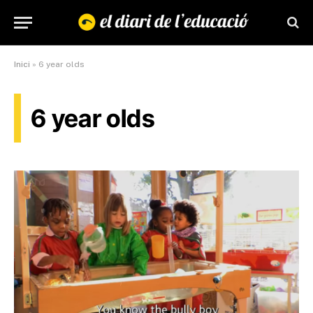
Inici
»
6 year olds
6 year olds