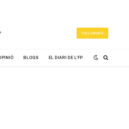
COL·LABORA
OPINIÓ
BLOGS
EL DIARI DE L’FP