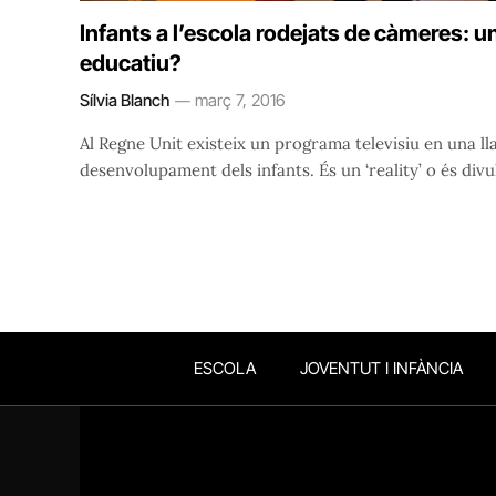
Infants a l’escola rodejats de càmeres: u
educatiu?
Sílvia Blanch
març 7, 2016
Al Regne Unit existeix un programa televisiu en una ll
desenvolupament dels infants. És un ‘reality’ o és divu
ESCOLA
JOVENTUT I INFÀNCIA