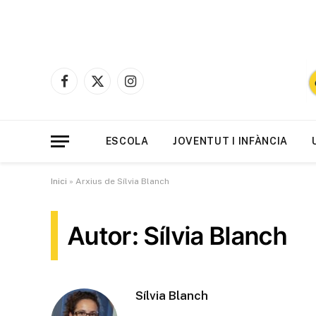
Facebook
X
Instagram
(Twitter)
ESCOLA
JOVENTUT I INFÀNCIA
Inici
»
Arxius de Sílvia Blanch
Autor: Sílvia Blanch
Sílvia Blanch