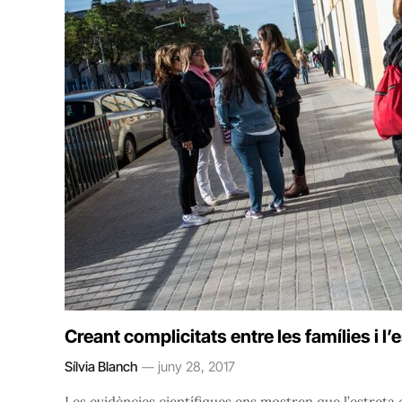
Creant complicitats entre les famílies i l’
Sílvia Blanch
juny 28, 2017
Les evidències científiques ens mostren que l’estreta c