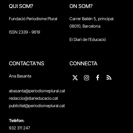
QUI SOM?
ON SOM?
Fundació Periodisme Plural
Carrer Bailén 5, principal.
08010, Barcelona
ISSN 2339 - 9619
El Diari de l'Educació
CONTACTA'NS
CONNECTA
Ana Basanta
X
Instagram
Facebook
RSS
(Twitter)
abasanta@periodismeplural.cat
redaccio@diarieducacio.cat
publicitat@periodismeplural.cat
Telèfon:
932 311 247