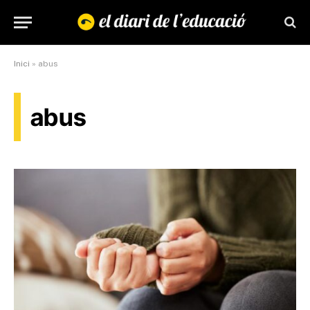
Inici
»
abus
abus