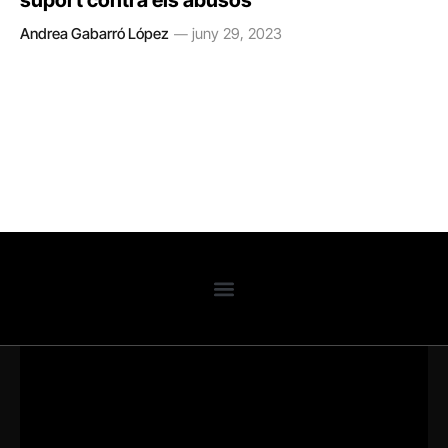
suport contra els abusos
Andrea Gabarró López
juny 29, 2023