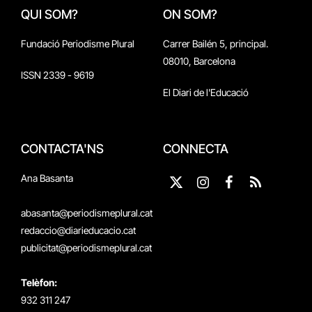
QUI SOM?
ON SOM?
Fundació Periodisme Plural
Carrer Bailén 5, principal.
08010, Barcelona
ISSN 2339 - 9619
El Diari de l'Educació
CONTACTA'NS
CONNECTA
Ana Basanta
X
Instagram
Facebook
RSS
(Twitter)
abasanta@periodismeplural.cat
redaccio@diarieducacio.cat
publicitat@periodismeplural.cat
Telèfon:
932 311 247