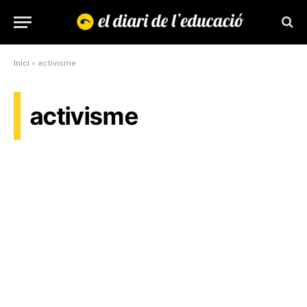
Inici
»
activisme
activisme