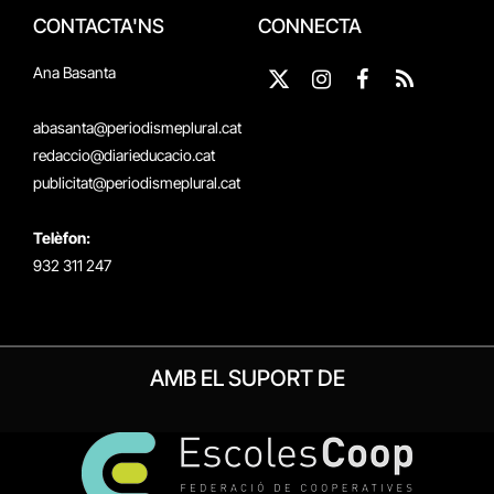
CONTACTA'NS
CONNECTA
Ana Basanta
X
Instagram
Facebook
RSS
(Twitter)
abasanta@periodismeplural.cat
redaccio@diarieducacio.cat
publicitat@periodismeplural.cat
Telèfon:
932 311 247
AMB EL SUPORT DE