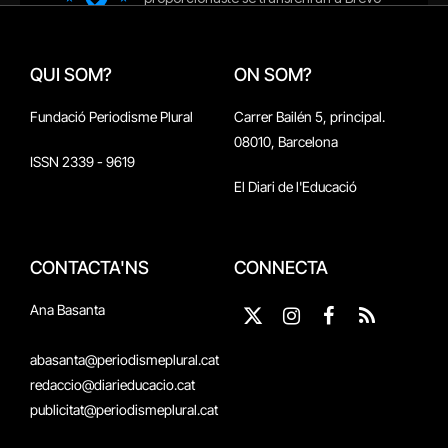
QUI SOM?
ON SOM?
Fundació Periodisme Plural
Carrer Bailén 5, principal.
08010, Barcelona
ISSN 2339 - 9619
El Diari de l'Educació
CONTACTA'NS
CONNECTA
Ana Basanta
X
Instagram
Facebook
RSS
(Twitter)
abasanta@periodismeplural.cat
redaccio@diarieducacio.cat
publicitat@periodismeplural.cat