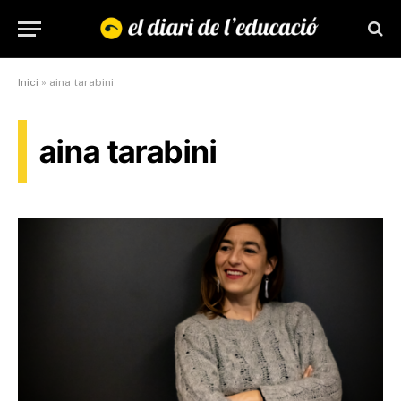
Inici
»
aina tarabini
aina tarabini