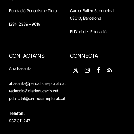
Fundació Periodisme Plural
Carrer Bailén 5, principal.
08010, Barcelona
ISSN 2339 - 9619
El Diari de l'Educació
CONTACTA'NS
CONNECTA
Ana Basanta
X
Instagram
Facebook
RSS
(Twitter)
abasanta@periodismeplural.cat
redaccio@diarieducacio.cat
publicitat@periodismeplural.cat
Telèfon:
932 311 247