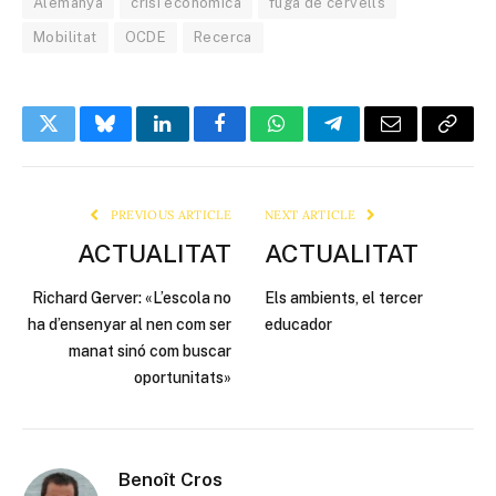
Alemanya
crisi econòmica
fuga de cervells
Mobilitat
OCDE
Recerca
Twitter
Bluesky
LinkedIn
Facebook
WhatsApp
Telegram
Email
Copy
Link
PREVIOUS ARTICLE
NEXT ARTICLE
ACTUALITAT
ACTUALITAT
Richard Gerver: «L’escola no
Els ambients, el tercer
ha d’ensenyar al nen com ser
educador
manat sinó com buscar
oportunitats»
Benoît Cros