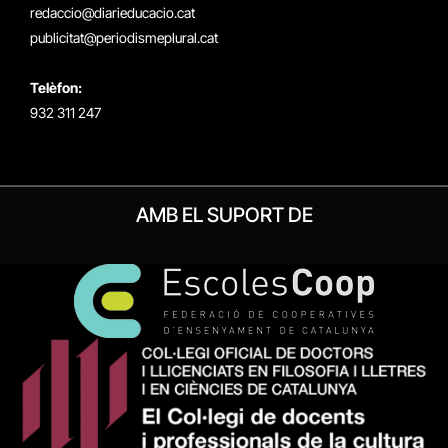
redaccio@diarieducacio.cat
publicitat@periodismeplural.cat
Telèfon:
932 311 247
AMB EL SUPORT DE