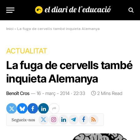
Inici
»
La fuga de cervells també inquieta Alemanya
ACTUALITAT
La fuga de cervells també
inquieta Alemanya
Benoît Cros
16 - març - 2014 · 22:33
2 Mins Read
X
Instagram
LinkedIn
Telegram
Facebook
RSS
Segueix-nos
(Twitter)