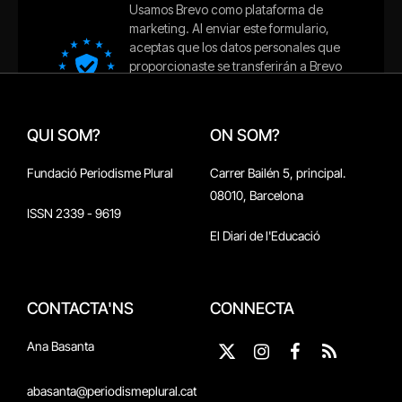
QUI SOM?
ON SOM?
Fundació Periodisme Plural
Carrer Bailén 5, principal.
08010, Barcelona
ISSN 2339 - 9619
El Diari de l'Educació
CONTACTA'NS
CONNECTA
Ana Basanta
X
Instagram
Facebook
RSS
(Twitter)
abasanta@periodismeplural.cat