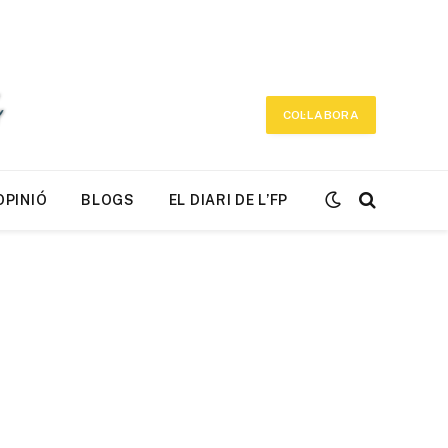
COL·LABORA
OPINIÓ
BLOGS
EL DIARI DE L’FP