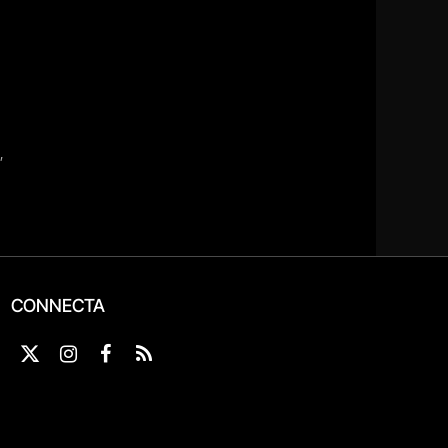
CONNECTA
X
Instagram
Facebook
RSS
(Twitter)