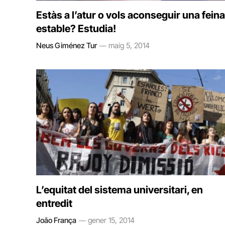
Estàs a l’atur o vols aconseguir una feina
estable? Estudia!
Neus Giménez Tur
maig 5, 2014
L’equitat del sistema universitari, en
entredit
João França
gener 15, 2014