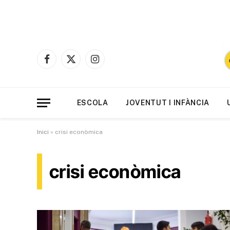
Facebook
X
Instagram
(Twitter)
ESCOLA
JOVENTUT I INFÀNCIA
Inici
»
crisi econòmica
crisi econòmica