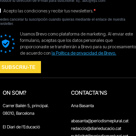
ON SOM?
CONTACTA'NS
Carrer Bailén 5, principal.
Ana Basanta
08010, Barcelona
abasanta@periodismeplural.cat
El Diari de l'Educació
redaccio@diarieducacio.cat
publicitat@periodismeplural.cat