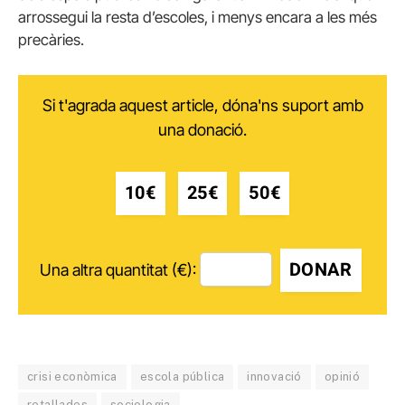
arrossegui la resta d’escoles, i menys encara a les més
precàries.
Si t'agrada aquest article, dóna'ns suport amb
una donació.
10€
25€
50€
DONAR
Una altra quantitat (€):
crisi econòmica
escola pública
innovació
opinió
retallades
sociologia