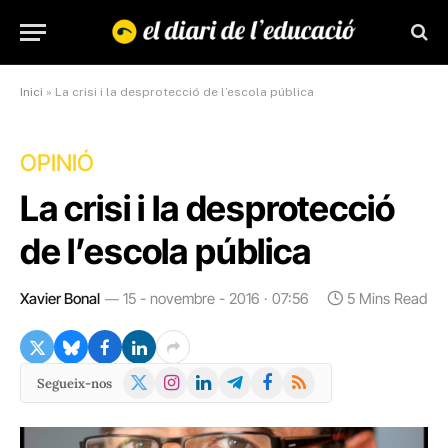
Inici
»
La crisi i la desprotecció de l’escola pública
OPINIÓ
La crisi i la desprotecció
de l’escola pública
Xavier Bonal
15 - novembre - 2016 · 07:56
5 Mins Read
X
Instagram
LinkedIn
Telegram
Facebook
RSS
Segueix-nos
(Twitter)