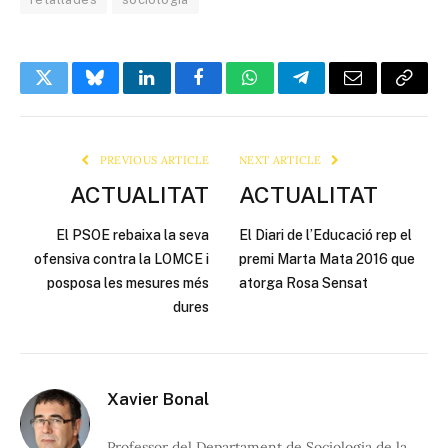
Twitter
Bluesky
LinkedIn
Facebook
WhatsApp
Telegram
Email
Copy
Link
PREVIOUS ARTICLE
NEXT ARTICLE
ACTUALITAT
ACTUALITAT
El PSOE rebaixa la seva
El Diari de l’Educació rep el
ofensiva contra la LOMCE i
premi Marta Mata 2016 que
posposa les mesures més
atorga Rosa Sensat
dures
Xavier Bonal
Professor del Departament de Sociologia de la