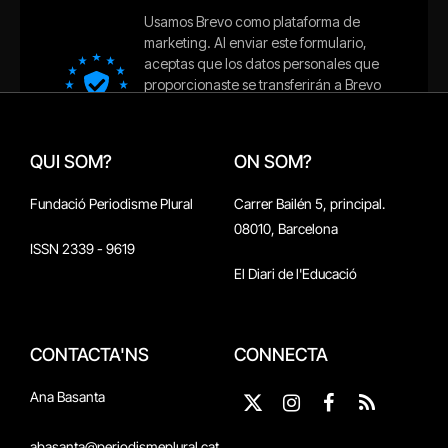
QUI SOM?
ON SOM?
Fundació Periodisme Plural
Carrer Bailén 5, principal.
08010, Barcelona
ISSN 2339 - 9619
El Diari de l'Educació
CONTACTA'NS
CONNECTA
Ana Basanta
X
Instagram
Facebook
RSS
(Twitter)
abasanta@periodismeplural.cat