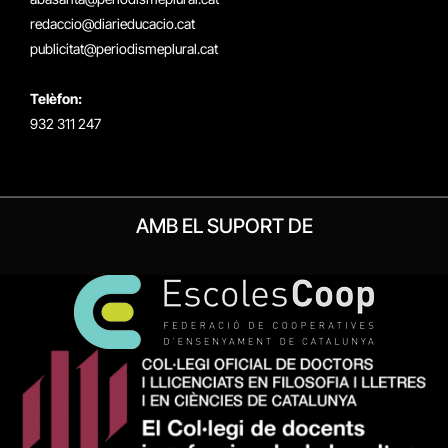
redaccio@diarieducacio.cat
publicitat@periodismeplural.cat
Telèfon:
932 311 247
AMB EL SUPORT DE