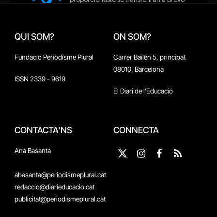
QUI SOM?
ON SOM?
Fundació Periodisme Plural
Carrer Bailén 5, principal.
08010, Barcelona
ISSN 2339 - 9619
El Diari de l'Educació
CONTACTA'NS
CONNECTA
Ana Basanta
X
Instagram
Facebook
RSS
(Twitter)
abasanta@periodismeplural.cat
redaccio@diarieducacio.cat
publicitat@periodismeplural.cat