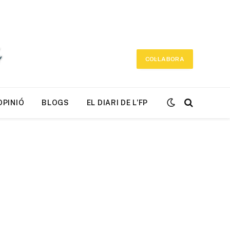
COL·LABORA
OPINIÓ
BLOGS
EL DIARI DE L’FP