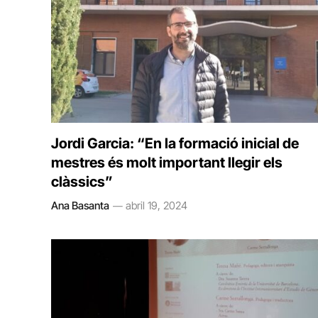
Jordi Garcia: “En la formació inicial de
mestres és molt important llegir els
clàssics”
Ana Basanta
abril 19, 2024