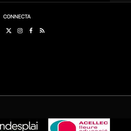
CONNECTA
X
Instagram
Facebook
RSS
(Twitter)