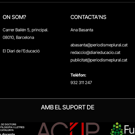
ON SOM?
CONTACTA'NS
Carrer Bailén 5, principal.
Ana Basanta
08010, Barcelona
abasanta@periodismeplural.cat
El Diari de l'Educació
redaccio@diarieducacio.cat
publicitat@periodismeplural.cat
Telèfon:
932 311 247
AMB EL SUPORT DE