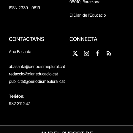
08010, Barcelona
ISSN 2339 - 9619
El Diari de l'Educació
CONTACTA'NS
CONNECTA
Ana Basanta
X
Instagram
Facebook
RSS
(Twitter)
abasanta@periodismeplural.cat
redaccio@diarieducacio.cat
publicitat@periodismeplural.cat
Telèfon:
932 311 247