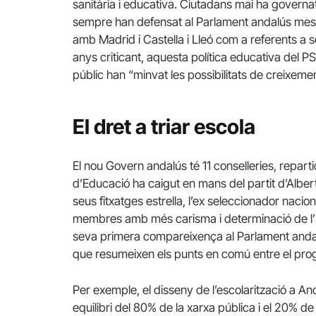
sanitària i educativa. Ciutadans mai ha governat
sempre han defensat al Parlament andalús mesu
amb Madrid i Castella i Lleó com a referents a 
anys criticant, aquesta política educativa del PSO
públic han “minvat les possibilitats de creixeme
El dret a triar escola
El nou Govern andalús té 11 conselleries, reparti
d’Educació ha caigut en mans del partit d’Albert 
seus fitxatges estrella, l’ex seleccionador naci
membres amb més carisma i determinació de l’Ex
seva primera compareixença al Parlament andalú
que resumeixen els punts en comú entre el prog
Per exemple, el disseny de l’escolarització a 
equilibri del 80% de la xarxa pública i el 20% de