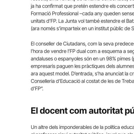
ja ha confirmat que pretén estendre els concerts 
Formació Professional –cada any queden sens
unitats d’FP. La Junta vol també estendre el Batx
(ara només s’imparteix en un institut públic de Se
El conseller de Ciutadans, com la seva predece
l’hora de vendre l’FP dual com a esquema a segu
andaluses o espanyoles són en un 98% pimes (p
empresaris paguen les pràctiques dels alumne
ara aquest model. D’entrada, s’ha anunciat la cre
Conselleria d’Educació al costat de les de Treba
d’FP”.
El docent com autoritat pú
Un altre dels imponderables de la política edu