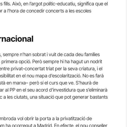
s fills. Això, en l’argot polític-educatiu, significa que el
ior a l’hora de concedir concerts a les escoles
ernacional
 sempre n’han sobrat i vuit de cada deu famílies
 en primera opció. Però sempre hi ha hagut un nodrit
re privat-concertat triat per la seva criatura, i el
bilitat en el nou mapa d’escolarització. No es farà
stà en marxa– però sí el curs que ve. S’haurà de
r al PP en el seu acord d’investidura que s’eliminarà
nic a les ciutats, una situació que pot generar bastants
mbroda vol obrir la porta a la privatització de
om ha ocorregut a Madrid. En efecte, el nou conseller