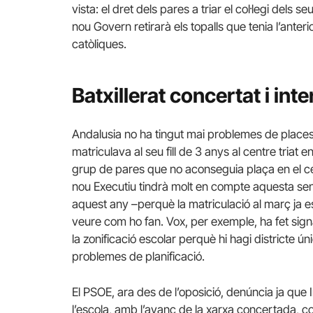
vista: el dret dels pares a triar el col·legi dels seu
nou Govern retirarà els topalls que tenia l’anter
catòliques.
Batxillerat concertat i int
Andalusia no ha tingut mai problemes de places,
matriculava al seu fill de 3 anys al centre triat
grup de pares que no aconseguia plaça en el cent
nou Executiu tindrà molt en compte aquesta sensi
aquest any –perquè la matriculació al març ja e
veure com ho fan. Vox, per exemple, ha fet signa
la zonificació escolar perquè hi hagi districte ú
problemes de planificació.
El PSOE, ara des de l’oposició, denúncia ja que I
l’escola, amb l’avanç de la xarxa concertada, c