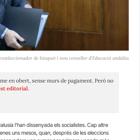
exseleccionador de bàsquet i nou conseller d'Educació andalús
me en obert, sense murs de pagament. Però no
st editorial.
alusia l’han dissenyada els socialistes. Cap altre
 penes uns mesos, quan, després de les eleccions