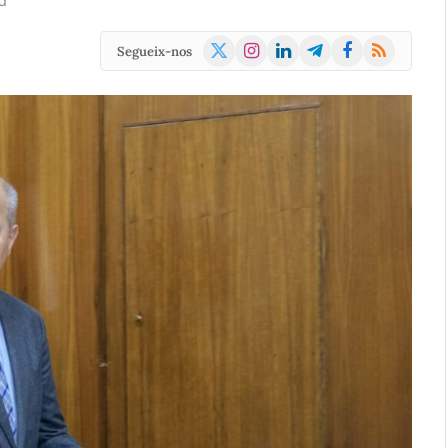
d
X
Instagram
LinkedIn
Telegram
Facebook
RSS
Segueix-nos
(Twitter)