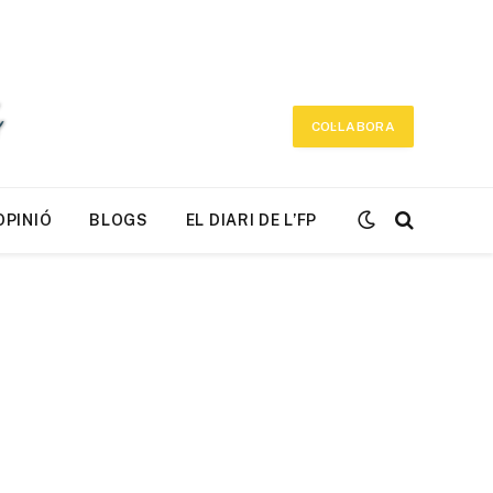
COL·LABORA
OPINIÓ
BLOGS
EL DIARI DE L’FP