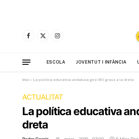
Facebook
X
Instagram
(Twitter)
ESCOLA
JOVENTUT I INFÀNCIA
Inici
»
La política educativa andalusa gira 180 graus a la dreta
ACTUALITAT
La política educativa an
dreta