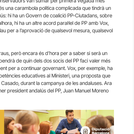
conservadors van sumar per primera vegada més
at és una carambola política complicada que tindrà un
lús: hi ha un Govern de coalició PP-Ciutadans, sobre
lhora, hi ha un altre acord paral·lel de PP amb Vox,
lau per a l’aprovació de qualsevol mesura, qualsevol
raus, però encara és d’hora per a saber si serà un
ependrà de quin dels dos socis del PP faci valer més
ament per a continuar governant. Vox, per exemple, ha
petències educatives al Ministeri, una proposta que
lo Casado, durant la campanya de les andaluses. Ara
primer president andalús del PP, Juan Manuel Moreno