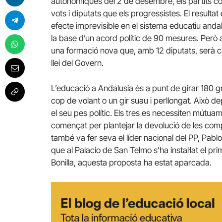
autonòmiques del 2 de desembre, els partits 
vots i diputats que els progressistes. El result
efecte imprevisible en el sistema educatiu anda
la base d’un acord polític de 90 mesures. Però a
una formació nova que, amb 12 diputats, serà c
llei del Govern.
L’educació a Andalusia és a punt de girar 180 g
cop de volant o un gir suau i perllongat. Això d
el seu pes polític. Els tres es necessiten mútu
començat per plantejar la devolució de les com
també va fer seva el líder nacional del PP, Pab
que al Palacio de San Telmo s’ha instal·lat el 
Bonilla, aquesta proposta ha estat aparcada.