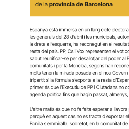
Espanya està immersa en un llarg cicle elector
les generals del 28 d’abril i les municipals, a
la dreta a l’esquerra, ha reconegut en el resulta
resta del país. PP, Cs i Vox representen el vot
sabut reunificar-se per desallotjar del poder al 
comunitats i per la Moncloa, segons han reconeg
molts tenen la mirada posada en el nou Govern 
tripartit si la fórmula s’exporta a la resta d’Esp
primer és que l’Executiu de PP i Ciutadans no
agenda política fins que hagin passat, almenys, 
L’altre matís és que no fa falta esperar a llavo
perquè en aquest cas no es tracta d’exportar e
Bonilla s’emmiralla, sobretot, en la comunitat de 