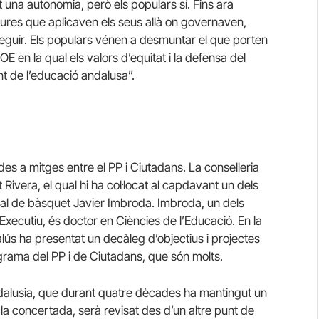
 una autonomia, però els populars sí. Fins ara
res que aplicaven els seus allà on governaven,
seguir. Els populars vénen a desmuntar el que porten
E en la qual els valors d’equitat i la defensa del
nt de l’educació andalusa”.
des a mitges entre el PP i Ciutadans. La conselleria
Rivera, el qual hi ha col·locat al capdavant un dels
onal de bàsquet Javier Imbroda. Imbroda, un dels
ecutiu, és doctor en Ciències de l’Educació. En la
s ha presentat un decàleg d’objectius i projectes
rama del PP i de Ciutadans, que són molts.
Andalusia, que durant quatre dècades ha mantingut un
 la concertada, serà revisat des d’un altre punt de