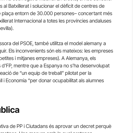
al Batxillerat i solucionar el dèficit de centres de
e plaça entorn de 30.000 persones– concertant més
illerat Internacional a totes les províncies andaluses
villa).
ssora del PSOE, també utilitza el model alemany a
ir. Els inconvenients són els mateixos: les empreses
etites i mitjanes empreses). A Alemanya, els
s d’FP, mentre que a Espanya no s’ha desenvolupat
ació de “un equip de treball” pilotat per la
ll i Economia “per donar ocupabilitat als alumnes
blica
cativa de PP i Ciutadans és aprovar un decret perquè