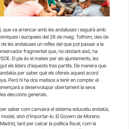
al, que va arrencar amb les andaluses i seguirà amb
utonòmiques i europees del 26 de maig. Tothom, des de
t de les andaluses un reflex del que pot passar a la
 conservador fragmentat que, no obstant això, ha
PSOE. El pla és el mateix per als ajuntaments, les
ut els líders d’aquests tres partits. De manera que
andalús per saber què els ofereix aquest acord
anya. Però hi ha dos matisos a tenir en compte: el
 començarà a desenvolupar obertament la seva
les eleccions generals.
rs per saber com canviarà el sistema educatiu andalús,
l model, sinó d’importar-lo. El Govern de Moreno
Madrid, tant per calcar la política fiscal, com la