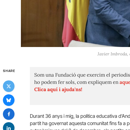
Javier Imbroda, 
SHARE
Som una Fundació que exercim el periodis
ho podem fer sols, com expliquem en
aque
Clica aquí i ajuda'ns!
Durant 36 anys i mig, la política educativa d’And
partit ha governat aquesta comunitat fins fa a