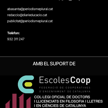
X
Instagram
Facebook
RSS
(Twitter)
abasanta@periodismeplural.cat
redaccio@diarieducacio.cat
publicitat@periodismeplural.cat
Telèfon:
932 311 247
AMB EL SUPORT DE