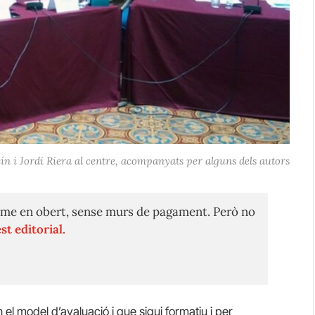
ín i Jordi Riera al centre, acompanyats per alguns dels autors
me en obert, sense murs de pagament. Però no
st editorial.
l model d’avaluació i que sigui formatiu i per