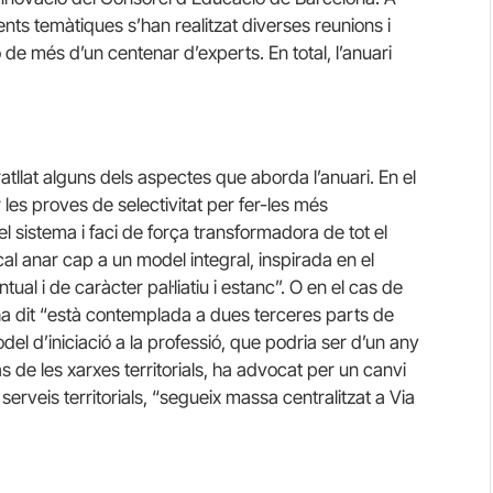
rents temàtiques s’han realitzat diverses reunions i
e més d’un centenar d’experts. En total, l’anuari
ratllat alguns dels aspectes que aborda l’anuari. En el
 les proves de selectivitat per fer-les més
t el sistema i faci de força transformadora de tot el
cal anar cap a un model integral, inspirada en el
ual i de caràcter pal·liatiu i estanc”. O en el cas de
ha dit “està contemplada a dues terceres parts de
del d’iniciació a la professió, que podria ser d’un any
 de les xarxes territorials, ha advocat per un canvi
serveis territorials, “segueix massa centralitzat a Via