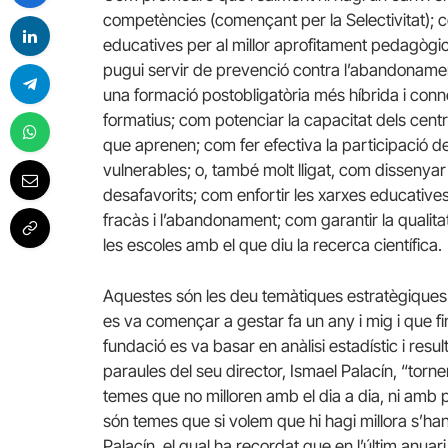
competències (començant per la Selectivitat); c
educatives per al millor aprofitament pedagògi
pugui servir de prevenció contra l’abandoname
una formació postobligatòria més híbrida i connec
formatius; com potenciar la capacitat dels centr
que aprenen; com fer efectiva la participació de
vulnerables; o, també molt lligat, com dissenyar
desafavorits; com enfortir les xarxes educatives 
fracàs i l’abandonament; com garantir la qualitat
les escoles amb el que diu la recerca científica.
Aquestes són les deu temàtiques estratègiques q
es va començar a gestar fa un any i mig i que fina
fundació es va basar en anàlisi estadístic i resu
paraules del seu director, Ismael Palacín, “torne
temes que no milloren amb el dia a dia, ni amb p
són temes que si volem que hi hagi millora s’han
Palacín, el qual ha recordat que en l’últim anua