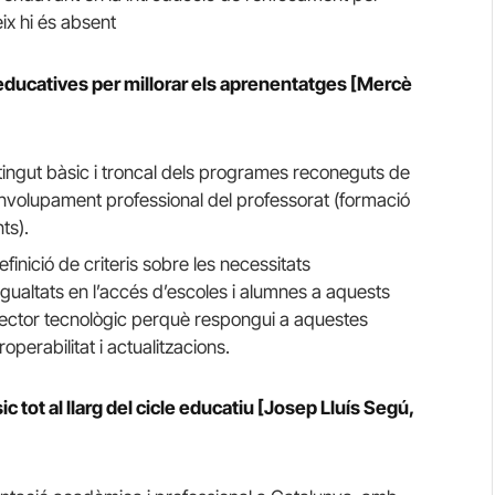
ix hi és absent
 educatives per millorar els aprenentatges [Mercè
ntingut bàsic i troncal dels programes reconeguts de
envolupament professional del professorat (formació
ts).
inició de criteris sobre les necessitats
igualtats en l’accés d’escoles i alumnes a aquests
 sector tecnològic perquè respongui a aquestes
perabilitat i actualitzacions.
c tot al llarg del cicle educatiu [Josep Lluís Segú,