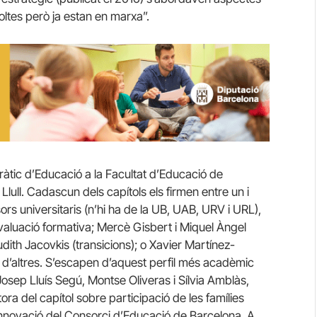
oltes però ja estan en marxa”.
dràtic d’Educació a la Facultat d’Educació de
lull. Cadascun dels capítols els firmen entre un i
sors universitaris (n’hi ha de la UB, UAB, URV i URL),
valuació formativa; Mercè Gisbert i Miquel Àngel
udith Jacovkis (transicions); o Xavier Martínez-
re d’altres. S’escapen d’aquest perfil més acadèmic
Josep Lluís Segú, Montse Oliveras i Sílvia Amblàs,
ora del capítol sobre participació de les famílies
nnovació del Consorci d’Educació de Barcelona. A