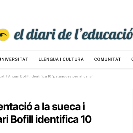
UNIVERSITAT
LLENGUA I CULTURA
COMUNITAT
l, l’Anuari Bofill identifica 10 ‘palanques per al canvi’
entació a la sueca i
i Bofill identifica 10