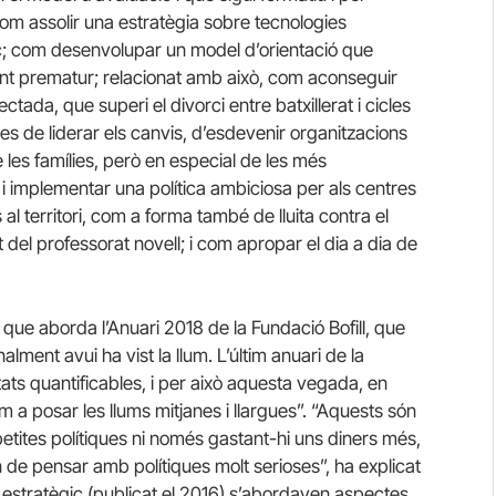
om assolir una estratègia sobre tecnologies
c; com desenvolupar un model d’orientació que
nt prematur; relacionat amb això, com aconseguir
tada, que superi el divorci entre batxillerat i cicles
es de liderar els canvis, d’esdevenir organitzacions
 les famílies, però en especial de les més
 i implementar una política ambiciosa per als centres
al territori, com a forma també de lluita contra el
 del professorat novell; i com apropar el dia a dia de
ue aborda l’Anuari 2018 de la Fundació Bofill, que
lment avui ha vist la llum. L’últim anuari de la
ltats quantificables, i per això aquesta vegada, en
m a posar les llums mitjanes i llargues”. “Aquests són
etites polítiques ni només gastant-hi uns diners més,
 de pensar amb polítiques molt serioses”, ha explicat
ri estratègic (publicat el 2016) s’abordaven aspectes