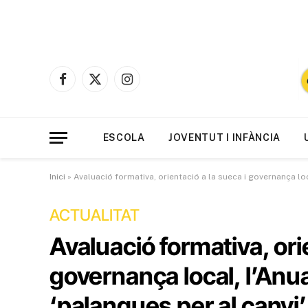
Facebook
X
Instagram
(Twitter)
ESCOLA
JOVENTUT I INFÀNCIA
Inici
»
Avaluació formativa, orientació a la sueca i governança loca
ACTUALITAT
Avaluació formativa, ori
governança local, l’Anuar
‘palanques per al canvi’