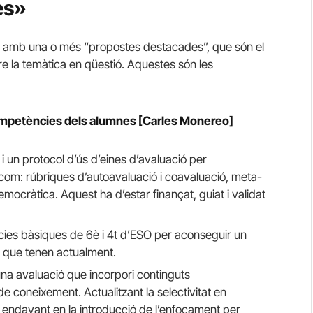
es»
ca amb una o més “propostes destacades”, que són el
bre la temàtica en qüestió. Aquestes són les
 competències dels alumnes [Carles Monereo]
i un protocol d’ús d’eines d’avaluació per
com: rúbriques d’autoavaluació i coavaluació, meta-
mocràtica. Aquest ha d’estar finançat, guiat i validat
cies bàsiques de 6è i 4t d’ESO per aconseguir un
l que tenen actualment.
una avaluació que incorpori continguts
e coneixement. Actualitzant la selectivitat en
s endavant en la introducció de l’enfocament per