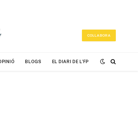
COL·LABORA
OPINIÓ
BLOGS
EL DIARI DE L’FP