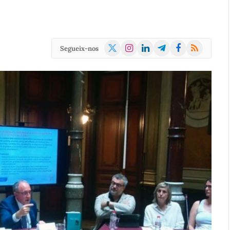
X
Instagram
LinkedIn
Telegram
Facebook
RSS
Segueix-nos
(Twitter)