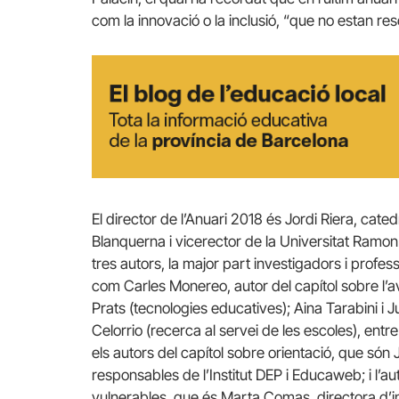
com la innovació o la inclusió, “que no estan res
El director de l’Anuari 2018 és Jordi Riera, cate
Blanquerna i vicerector de la Universitat Ramon L
tres autors, la major part investigadors i profes
com Carles Monereo, autor del capítol sobre l’a
Prats (tecnologies educatives); Aina Tarabini i J
Celorrio (recerca al servei de les escoles), ent
els autors del capítol sobre orientació, que són 
responsables de l’Institut DEP i Educaweb; i l’aut
vulnerables, que és Marta Comas, directora d’i