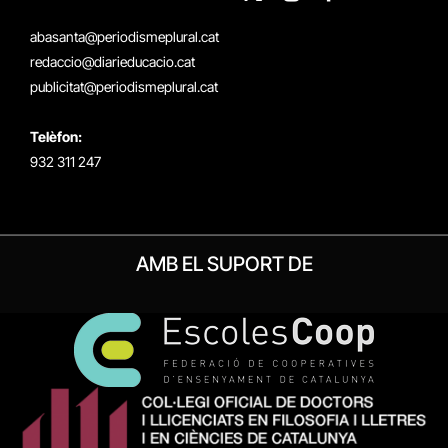
X
Instagram
Facebook
RSS
(Twitter)
abasanta@periodismeplural.cat
redaccio@diarieducacio.cat
publicitat@periodismeplural.cat
Telèfon:
932 311 247
AMB EL SUPORT DE