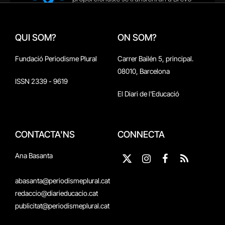
QUI SOM?
ON SOM?
Fundació Periodisme Plural
Carrer Bailén 5, principal.
08010, Barcelona
ISSN 2339 - 9619
El Diari de l'Educació
CONTACTA'NS
CONNECTA
Ana Basanta
X
Instagram
Facebook
RSS
(Twitter)
abasanta@periodismeplural.cat
redaccio@diarieducacio.cat
publicitat@periodismeplural.cat