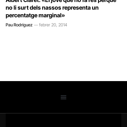
Albert Claret: «El jove que no fa res perquè
no li surt dels nassos representa un
percentatge marginal»
Pau Rodríguez
febrer 20, 2014