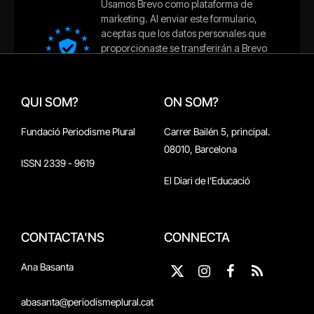
QUI SOM?
ON SOM?
Fundació Periodisme Plural
Carrer Bailén 5, principal.
08010, Barcelona
ISSN 2339 - 9619
El Diari de l'Educació
CONTACTA'NS
CONNECTA
Ana Basanta
X
Instagram
Facebook
RSS
(Twitter)
abasanta@periodismeplural.cat