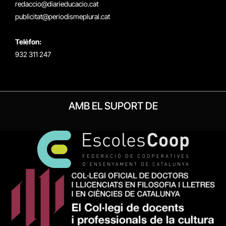
redaccio@diarieducacio.cat
publicitat@periodismeplural.cat
Telèfon:
932 311 247
AMB EL SUPORT DE