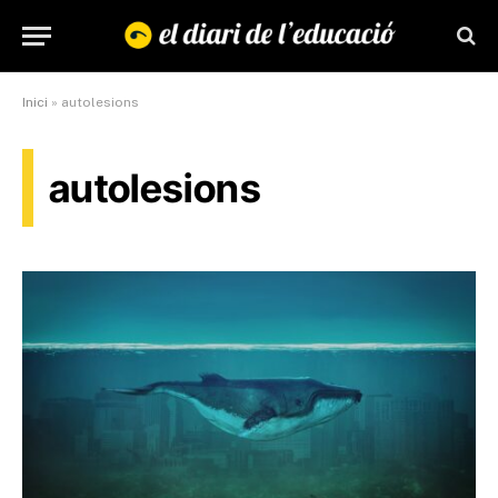
Inici
»
autolesions
autolesions