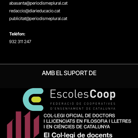
(Twitter)
abasanta@periodismeplural.cat
redaccio@diarieducacio.cat
publicitat@periodismeplural.cat
Telèfon:
932 311 247
AMB EL SUPORT DE