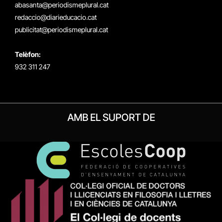
(Twitter)
abasanta@periodismeplural.cat
redaccio@diarieducacio.cat
publicitat@periodismeplural.cat
Telèfon:
932 311 247
AMB EL SUPORT DE