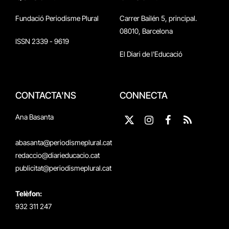
Fundació Periodisme Plural
Carrer Bailén 5, principal.
08010, Barcelona
ISSN 2339 - 9619
El Diari de l'Educació
CONTACTA'NS
CONNECTA
Ana Basanta
X
Instagram
Facebook
RSS
(Twitter)
abasanta@periodismeplural.cat
redaccio@diarieducacio.cat
publicitat@periodismeplural.cat
Telèfon:
932 311 247