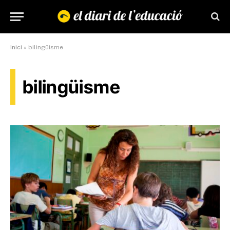
Inici
»
bilingüisme
bilingüisme