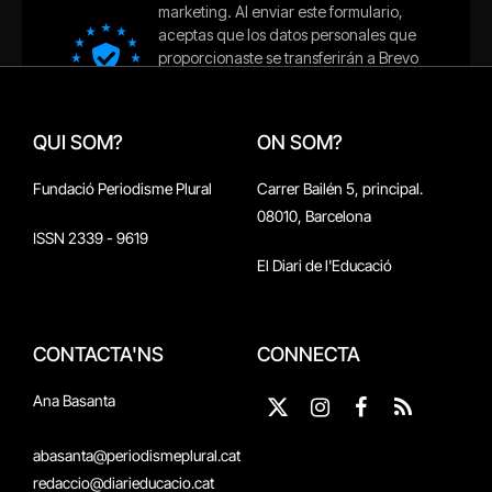
QUI SOM?
ON SOM?
Fundació Periodisme Plural
Carrer Bailén 5, principal.
08010, Barcelona
ISSN 2339 - 9619
El Diari de l'Educació
CONTACTA'NS
CONNECTA
Ana Basanta
X
Instagram
Facebook
RSS
(Twitter)
abasanta@periodismeplural.cat
redaccio@diarieducacio.cat