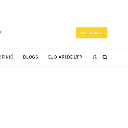
COL·LABORA
OPINIÓ
BLOGS
EL DIARI DE L’FP