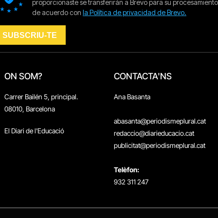
ON SOM?
CONTACTA'NS
Carrer Bailén 5, principal.
Ana Basanta
08010, Barcelona
abasanta@periodismeplural.cat
El Diari de l'Educació
redaccio@diarieducacio.cat
publicitat@periodismeplural.cat
Telèfon:
932 311 247