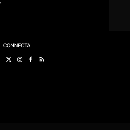
CONNECTA
X
Instagram
Facebook
RSS
(Twitter)