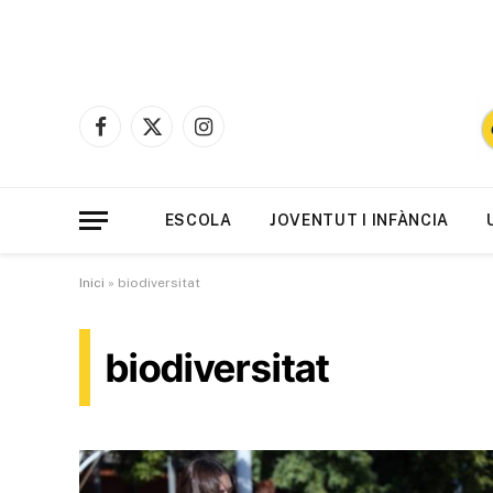
Facebook
X
Instagram
(Twitter)
ESCOLA
JOVENTUT I INFÀNCIA
Inici
»
biodiversitat
biodiversitat