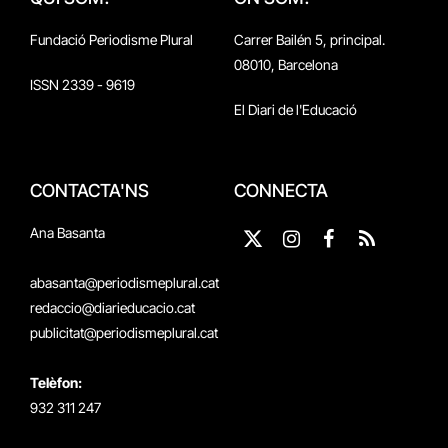
Fundació Periodisme Plural
Carrer Bailén 5, principal.
08010, Barcelona
ISSN 2339 - 9619
El Diari de l'Educació
CONTACTA'NS
CONNECTA
Ana Basanta
X
Instagram
Facebook
RSS
(Twitter)
abasanta@periodismeplural.cat
redaccio@diarieducacio.cat
publicitat@periodismeplural.cat
Telèfon:
932 311 247