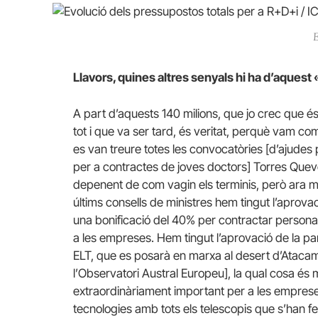
E
Llavors, quines altres senyals hi ha d’aquest
A part d’aquests 140 milions, que jo crec que é
tot i que va ser tard, és veritat, perquè vam c
es van treure totes les convocatòries [d’ajudes 
per a contractes de joves doctors] Torres Queve
depenent de com vagin els terminis, però ara ma
últims consells de ministres hem tingut l’aprovac
una bonificació del 40% per contractar personal i
a les empreses.
Hem tingut l’aprovació de la pa
ELT, que es posarà en marxa al desert d’Atacama
l’Observatori Austral Europeu], la qual cosa és m
extraordinàriament important per a les empres
tecnologies amb tots els telescopis que s’han 