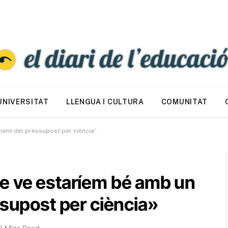
UNIVERSITAT
LLENGUA I CULTURA
COMUNITAT
ment del pressupost per ciència”
e ve estaríem bé amb un
ssupost per ciència»