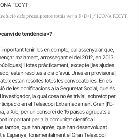
volució dels pressupostos totals per a R+D+i / ICONA FECYT
 «canvi de tendència»?
s important tenir-los en compte, cal assenyalar que,
omençar malament, arrossegant el del 2012, en 2013
públiques] i totes pràcticament, excepte [les ajudes
do, estan resoltes a dia d’avui.
Unes en provisional,
teix estan resoltes totes les convocatòries.
En els
ió de les bonificacions a la Seguretat Social, que és
nvestigador, la qual cosa no és trivial, sobretot per
rticipació en el Telescopi Extremadament Gran [l’E-
, a Xile, per un consorci de 15 països agrupats a
olt important per a la comunitat científica i
es també, que han après, que han desenvolupat
fet a Espanya, fonamentalment el Gran Telescopi