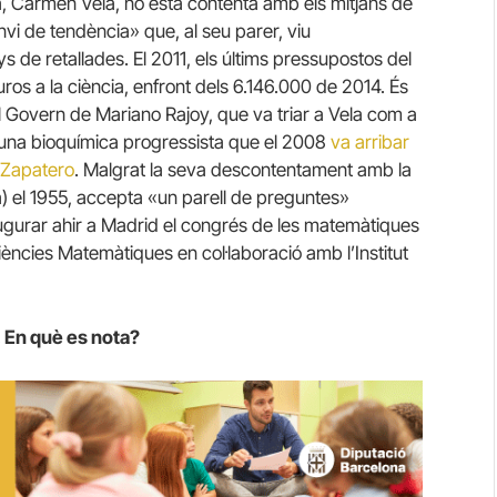
, Carmen Vela, no està contenta amb els mitjans de
vi de tendència» que, al seu parer, viu
s de retallades.
El 2011, els últims pressupostos del
ros a la ciència, enfront dels 6.146.000 de 2014. És
 Govern de Mariano Rajoy, que va triar a Vela com a
d’una bioquímica progressista que el 2008
va arribar
a Zapatero
.
Malgrat la seva descontentament amb la
 el 1955, accepta «un parell de preguntes»
ugurar ahir a Madrid el congrés de les matemàtiques
Ciències Matemàtiques en col·laboració amb l’Institut
. En què es nota?