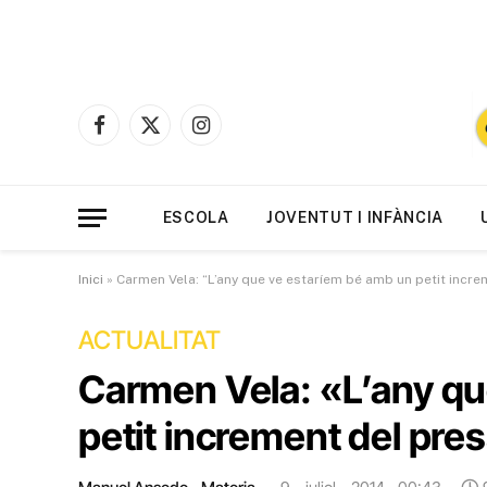
Facebook
X
Instagram
(Twitter)
ESCOLA
JOVENTUT I INFÀNCIA
Inici
»
Carmen Vela: “L’any que ve estaríem bé amb un petit incre
ACTUALITAT
Carmen Vela: «L’any qu
petit increment del pre