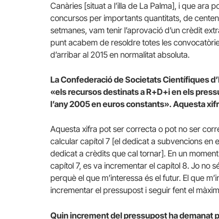
Canàries [situat a l’illa de La Palma], i que ara 
concursos per importants quantitats, de centen
setmanes, vam tenir l’aprovació d’un crèdit ext
punt acabem de resoldre totes les convocatòrie
d’arribar al 2015 en normalitat absoluta.
La Confederació de Societats Científiques
«els recursos destinats a R+D+i en els pressu
l’any 2005 en euros constants». Aquesta xifr
Aquesta xifra pot ser correcta o pot no ser corr
calcular capítol 7 [el dedicat a subvencions en 
dedicat a crèdits que cal tornar].
En un moment 
capítol 7, es va incrementar el capítol 8. Jo no
perquè el que m’interessa és el futur.
El que m’i
incrementar el pressupost i seguir fent el màxi
Quin increment del pressupost ha demanat pe