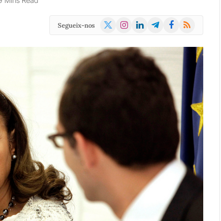
9 Mins Read
X
Instagram
LinkedIn
Telegram
Facebook
RSS
Segueix-nos
(Twitter)