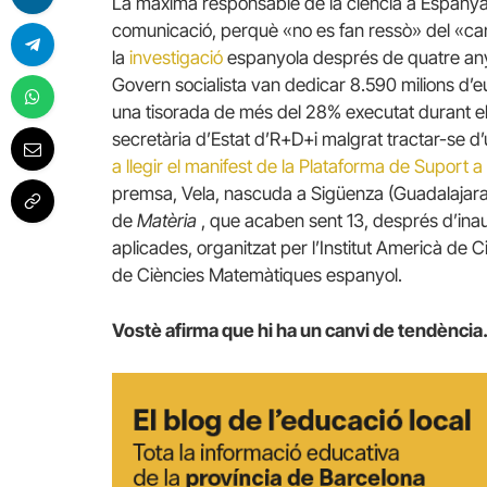
La màxima responsable de la ciència a Espanya
comunicació, perquè «no es fan ressò» del «can
la
investigació
espanyola després de quatre any
Govern socialista van dedicar 8.590 milions d’eu
una tisorada de més del 28% executat durant el
secretària d’Estat d’R+D+i malgrat tractar-se 
a llegir el manifest de la Plataforma de Suport 
premsa, Vela, nascuda a Sigüenza (Guadalajara)
de
Matèria
, que acaben sent 13, després d’ina
aplicades, organitzat per l’Institut Americà de 
de Ciències Matemàtiques espanyol.
Vostè afirma que hi ha un canvi de tendència