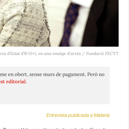
ria d'Estat d'R+D+i, en una imatge d'arxiu / Fundació FECYT
me en obert, sense murs de pagament. Però no
st editorial.
Entrevista publicada a Materia