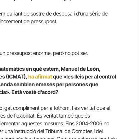
em parlant de sostre de despesa i d’una sèrie de
 increment de pressupost.
un pressupost enorme, però no pot ser.
matemàtics en què estem, Manuel de León,
ues (ICMAT),
ha afirmat
que «les lleis per al control
Hisenda semblen emeses per persones que
ia». Està vostè d’acord?
’obligat compliment per a tothom.
I és veritat que el
 de flexibilitat.
És veritat també que és
plementar aquestes mesures.
Fins 2004-2006 no
er una instrucció del Tribunal de Comptes i del