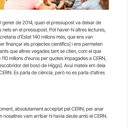
l gener de 2014, quan el pressupost va deixar de
s nets en el pressupost.
Pot haver-hi altres lectures,
cretaria d’Estat 140 milions més, que ens van
 finançar els projectes científics] i ens permeten
ants que altres vegades tant se citen, com el que
 110 milions d’euros per quotes impagades a CERN,
descobridor del bosó de Higgs].
Avui mateix em deia
l CERN.
Es parla de ciència, però no es parla d’altres
 moment, absolutament acceptat pel CERN, per anar
 nosaltres vam arribar hi havia deute amb el CERN.