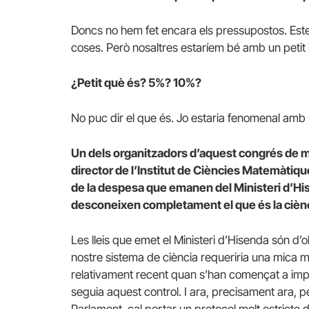
Doncs no hem fet encara els pressupostos.
Est
coses.
Però nosaltres estaríem bé amb un petit
¿Petit què és? 5%? 10%?
No puc dir el que és.
Jo estaria fenomenal amb 
Un dels organitzadors d’aquest congrés de 
director de l’Institut de Ciències Matemàtiq
de la despesa que emanen del Ministeri d’
desconeixen completament el que és la ciènc
Les lleis que emet el Ministeri d’Hisenda són d
nostre sistema de ciència requeriria una mica més
relativament recent quan s’han començat a im
seguia aquest control.
I ara, precisament ara, p