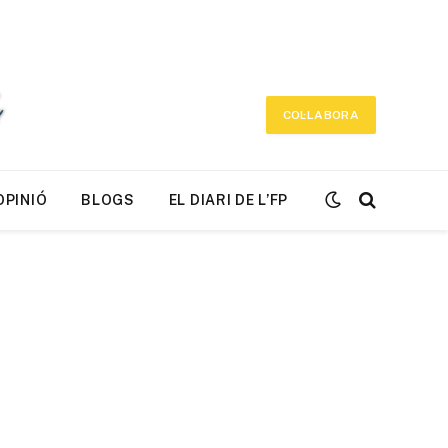
COL·LABORA
OPINIÓ
BLOGS
EL DIARI DE L’FP