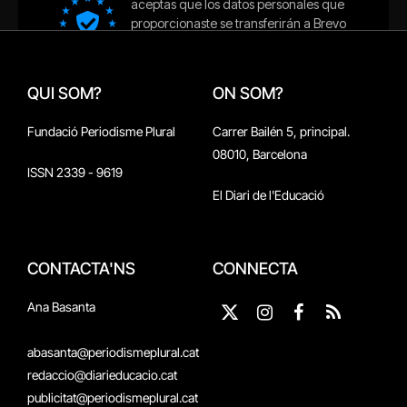
QUI SOM?
ON SOM?
Fundació Periodisme Plural
Carrer Bailén 5, principal.
08010, Barcelona
ISSN 2339 - 9619
El Diari de l'Educació
CONTACTA'NS
CONNECTA
Ana Basanta
X
Instagram
Facebook
RSS
(Twitter)
abasanta@periodismeplural.cat
redaccio@diarieducacio.cat
publicitat@periodismeplural.cat