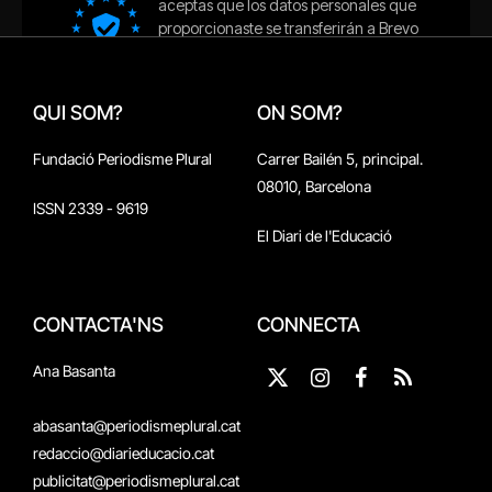
QUI SOM?
ON SOM?
Fundació Periodisme Plural
Carrer Bailén 5, principal.
08010, Barcelona
ISSN 2339 - 9619
El Diari de l'Educació
CONTACTA'NS
CONNECTA
Ana Basanta
X
Instagram
Facebook
RSS
(Twitter)
abasanta@periodismeplural.cat
redaccio@diarieducacio.cat
publicitat@periodismeplural.cat