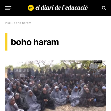
Inici
»
boho haram
boho haram