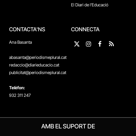
El Diari de l'Educació
CONTACTA'NS
CONNECTA
Ana Basanta
X
Instagram
Facebook
RSS
(Twitter)
abasanta@periodismeplural.cat
redaccio@diarieducacio.cat
publicitat@periodismeplural.cat
Telèfon:
932 311 247
AMB EL SUPORT DE