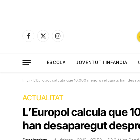
Facebook
X
Instagram
(Twitter)
ESCOLA
JOVENTUT I INFÀNCIA
Inici
»
L’Europol calcula que 10.000 menors refugiats han desap
ACTUALITAT
L’Europol calcula que 
han desaparegut despré