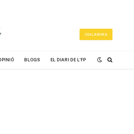
COL·LABORA
OPINIÓ
BLOGS
EL DIARI DE L’FP