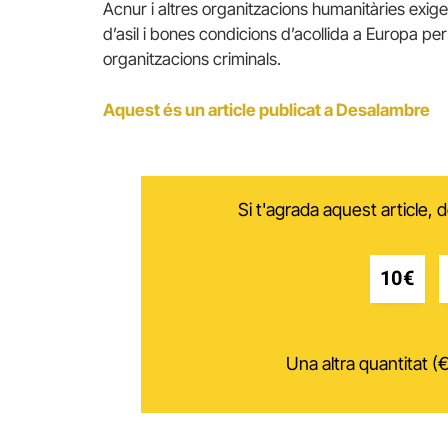
Acnur i altres organitzacions humanitàries exige
d’asil i bones condicions d’acollida a Europa per
organitzacions criminals.
Aquest és un article publicat a Desalambre
Si t'agrada aquest article,
10€
Una altra quantitat (€