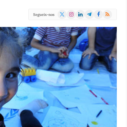
X
Instagram
LinkedIn
Telegram
Facebook
RSS
Segueix-nos
(Twitter)