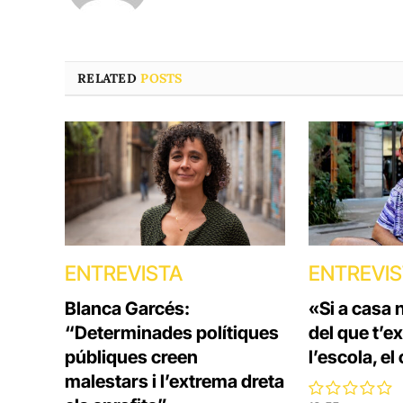
RELATED
POSTS
ENTREVISTA
ENTREVI
Blanca Garcés:
«Si a casa 
“Determinades polítiques
del que t’e
públiques creen
l’escola, el
malestars i l’extrema dreta