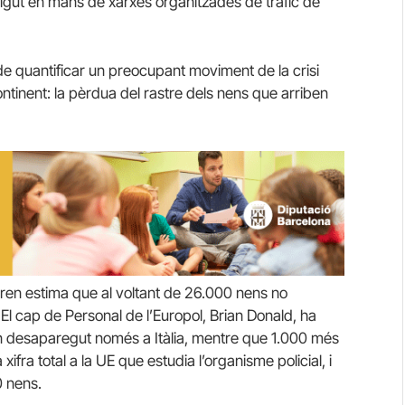
gut en mans de xarxes organitzades de tràfic de
t de quantificar un preocupant moviment de la crisi
ontinent: la pèrdua del rastre dels nens que arriben
ren estima que al voltant de 26.000 nens no
l cap de Personal de l’Europol, Brian Donald, ha
 desaparegut només a Itàlia, mentre que 1.000 més
fra total a la UE que estudia l’organisme policial, i
 nens.