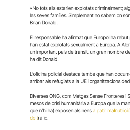
«No tots ells estarien explotats criminalment; 
les seves famílies. Simplement no sabem on són
Brian Donald.
El responsable ha afirmat que Europol ha rebu
han estat explotats sexualment a Europa. A Alema
un important país de trànsit, un gran nombre de 
ha dit Donald.
L’oficina policial destaca també que han docume
arribar als refugiats a la UE i organitzacions ded
Diverses ONG, com Metges Sense Fronteres i Sav
mesos de crisi humanitària a Europa que la man
que n’hi ha) exposen als nens
a patir malnutrici
de t
ràfic.