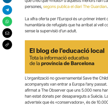
que creu que «molts» d’aquests menors han cai
persones,
segons publica el diari The Guardian
.
La xifra oferta per l’Europol és un primer inten
humanitària de refugiats que ha arribat al vell c
sense la supervisió d’un adult.
L’organització no governamental Save the Child
acompanyats van entrar a Europa l’any passat. E
afirmat a The Observer que uns 5.000 nens han
han estat donats per desapareguts a Suècia. La xi
adverteix que és «conservadora», és de 10.000