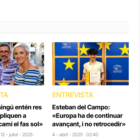
STA
ENTREVISTA
ningú entén res
Esteban del Campo:
xpliquen a
«Europa ha de continuar
 camí el fas sol»
avançant, i no retrocedir»
12 - juliol - 2025 ·
4 - abril - 2025 · 02:40