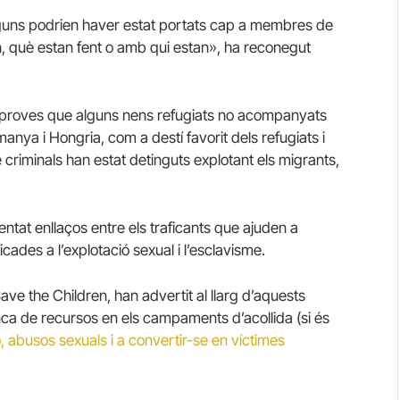
alguns podrien haver estat portats cap a membres de
, què estan fent o amb qui estan», ha reconegut
t proves que alguns nens refugiats no acompanyats
nya i Hongria, com a destí favorit dels refugiats i
criminals han estat detinguts explotant els migrants,
ntat enllaços entre els traficants que ajuden a
icades a l’explotació sexual i l’esclavisme.
e the Children, han advertit al llarg d’aquests
ca de recursos en els campaments d’acollida (si és
ó, abusos sexuals i a convertir-se en víctimes