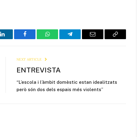
LinkedIn
Facebook
WhatsApp
Telegram
Email
Copy
Link
NEXT ARTICLE
ENTREVISTA
“L’escola i l’àmbit domèstic estan idealitzats
però són dos dels espais més violents”