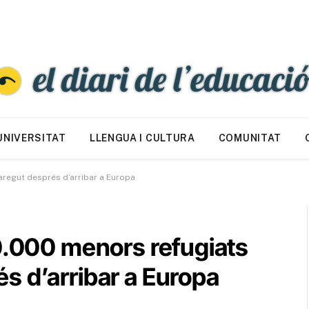
UNIVERSITAT
LLENGUA I CULTURA
COMUNITAT
aregut després d’arribar a Europa
10.000 menors refugiats
s d’arribar a Europa