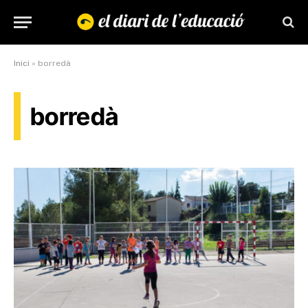
Inici
»
borredà
borredà