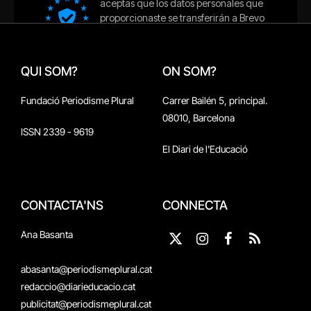
QUI SOM?
ON SOM?
Fundació Periodisme Plural
Carrer Bailén 5, principal.
08010, Barcelona
ISSN 2339 - 9619
El Diari de l'Educació
CONTACTA'NS
CONNECTA
Ana Basanta
X
Instagram
Facebook
RSS
(Twitter)
abasanta@periodismeplural.cat
redaccio@diarieducacio.cat
publicitat@periodismeplural.cat