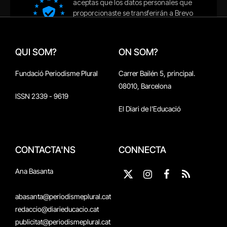
QUI SOM?
ON SOM?
Fundació Periodisme Plural
Carrer Bailén 5, principal.
08010, Barcelona
ISSN 2339 - 9619
El Diari de l'Educació
CONTACTA'NS
CONNECTA
Ana Basanta
X
Instagram
Facebook
RSS
(Twitter)
abasanta@periodismeplural.cat
redaccio@diarieducacio.cat
publicitat@periodismeplural.cat