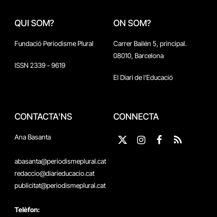
QUI SOM?
ON SOM?
Fundació Periodisme Plural
Carrer Bailén 5, principal.
08010, Barcelona
ISSN 2339 - 9619
El Diari de l'Educació
CONTACTA'NS
CONNECTA
Ana Basanta
X
Instagram
Facebook
RSS
(Twitter)
abasanta@periodismeplural.cat
redaccio@diarieducacio.cat
publicitat@periodismeplural.cat
Telèfon: