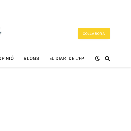
COL·LABORA
OPINIÓ
BLOGS
EL DIARI DE L’FP