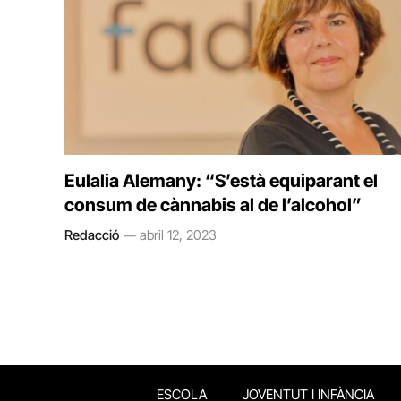
Eulalia Alemany: “S’està equiparant el
consum de cànnabis al de l’alcohol”
Redacció
abril 12, 2023
ESCOLA
JOVENTUT I INFÀNCIA