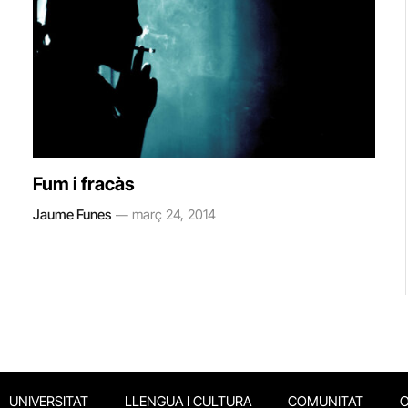
Fum i fracàs
Jaume Funes
març 24, 2014
UNIVERSITAT
LLENGUA I CULTURA
COMUNITAT
O