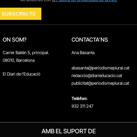
ON SOM?
CONTACTA'NS
Carrer Bailén 5, principal.
Ana Basanta
08010, Barcelona
abasanta@periodismeplural.cat
El Diari de l'Educació
redaccio@diarieducacio.cat
publicitat@periodismeplural.cat
Telèfon:
932 311 247
AMB EL SUPORT DE