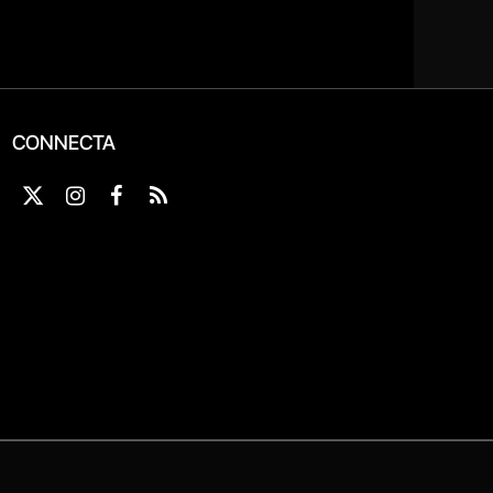
CONNECTA
X
Instagram
Facebook
RSS
(Twitter)