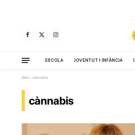
Facebook
X
Instagram
(Twitter)
ESCOLA
JOVENTUT I INFÀNCIA
Inici
»
cànnabis
cànnabis