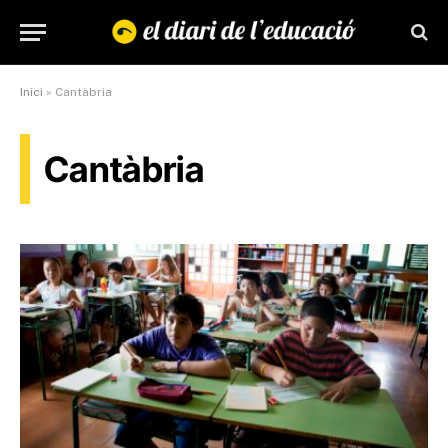
Inici
»
Cantàbria
Cantàbria