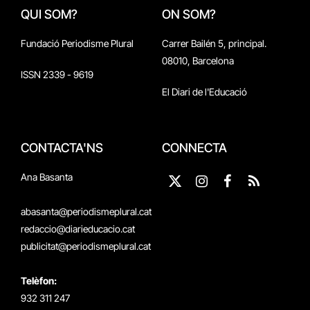
QUI SOM?
ON SOM?
Fundació Periodisme Plural
Carrer Bailén 5, principal.
08010, Barcelona
ISSN 2339 - 9619
El Diari de l'Educació
CONTACTA'NS
CONNECTA
Ana Basanta
X
Instagram
Facebook
RSS
(Twitter)
abasanta@periodismeplural.cat
redaccio@diarieducacio.cat
publicitat@periodismeplural.cat
Telèfon:
932 311 247