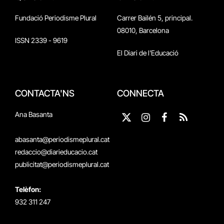
Fundació Periodisme Plural
Carrer Bailén 5, principal.
08010, Barcelona
ISSN 2339 - 9619
El Diari de l'Educació
CONTACTA'NS
CONNECTA
Ana Basanta
X
Instagram
Facebook
RSS
(Twitter)
abasanta@periodismeplural.cat
redaccio@diarieducacio.cat
publicitat@periodismeplural.cat
Telèfon:
932 311 247